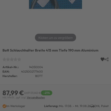
Klicken um zu vergrößern
Bott Schlauchhalter Breite 415 mm Tiefe 190 mm Aluminium
Artikel-Nr.:
14050004
EAN:
4025002177600
Hersteller:
BOTT
87,99 €
UVP 111,80 €
-21%
inkl. MwSt., ggf. zzgl.
Versandkosten
Im Werkslager
Lieferung:
Mo. 17.08. - Mi. 19.08.26
DHL Paket