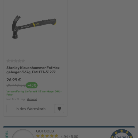
Stanley Klauenhammer FatMax
gebogen 567g, FMHT1-51277
26,99 €
UVP 49,15 €
-45%
Versandfertig, Lieferzeit 1-3 Werktage, DHL-
Paket
inkl. MwSt. zzgl.
Versand
In den Warenkorb