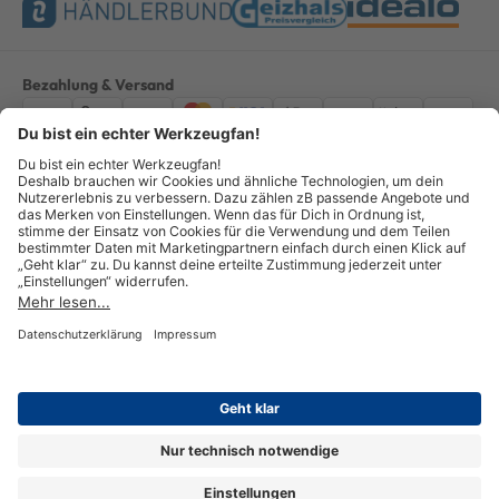
Bezahlung & Versand
Impressum
AGB
Datenschutz
Widerruf
Vertrag widerrufen
Alle Preise verstehen sich inkl. ges. MwSt. *Kostenloser Versand innerhalb
Deutschlands, bei Bestellungen ab 100,00 Euro.
© Copyright 2026 GOTOOLS GmbH - Alle Rechte vorbehalten. powered by
createyourtemplate