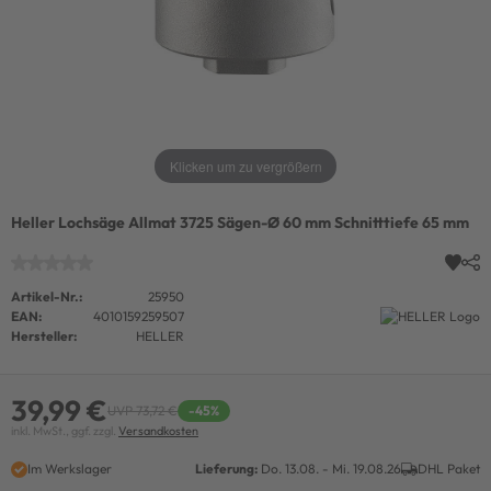
Klicken um zu vergrößern
Heller Lochsäge Allmat 3725 Sägen-Ø 60 mm Schnitttiefe 65 mm
Artikel-Nr.:
25950
EAN:
4010159259507
Hersteller:
HELLER
39,99 €
UVP 73,72 €
-45%
inkl. MwSt., ggf. zzgl.
Versandkosten
Im Werkslager
Lieferung:
Do. 13.08. - Mi. 19.08.26
DHL Paket