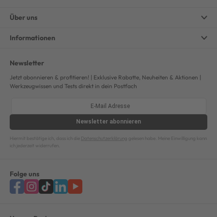
Über uns
Informationen
Newsletter
Jetzt abonnieren & profitieren! | Exklusive Rabatte, Neuheiten & Aktionen |
Werkzeugwissen und Tests direkt in dein Postfach
Newsletter
abonnieren
Hiermit bestätige ich, dass ich die
Datenschutzerklärung
gelesen habe. Meine Einwilligung kann
ich jederzeit widerrufen.
Folge uns