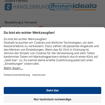
Unsere Partner
Bezahlung & Versand
Impressum
AGB
Datenschutz
Widerruf
Vertrag widerrufen
Alle Preise verstehen sich inkl. ges. MwSt. *Kostenloser Versand innerhalb
Deutschlands, bei Bestellungen ab 100,00 Euro.
© Copyright 2026 GOTOOLS GmbH - Alle Rechte vorbehalten. powered by
createyourtemplate