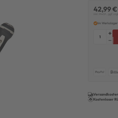
42,99 €
inkl. MwSt., ggf. zzg
Im Werkslager
Versandkosten
Kostenloser R