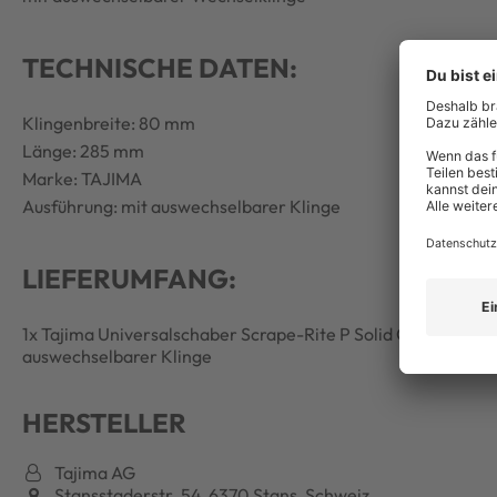
TECHNISCHE DATEN:
Klingenbreite: 80 mm
Länge: 285 mm
Marke: TAJIMA
Ausführung: mit auswechselbarer Klinge
LIEFERUMFANG:
1x Tajima Universalschaber Scrape-Rite P Solid Core Läng
auswechselbarer Klinge
HERSTELLER
Tajima AG
Stansstaderstr. 54, 6370 Stans, Schweiz