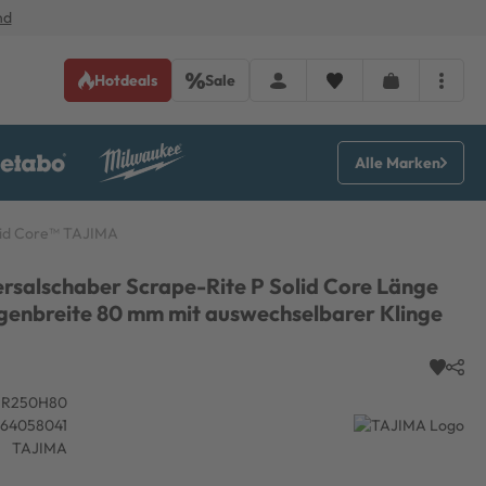
nd
Hotdeals
Sale
Alle Marken
olid Core™ TAJIMA
rsalschaber Scrape-Rite P Solid Core Länge
genbreite 80 mm mit auswechselbarer Klinge
HR250H80
64058041
TAJIMA