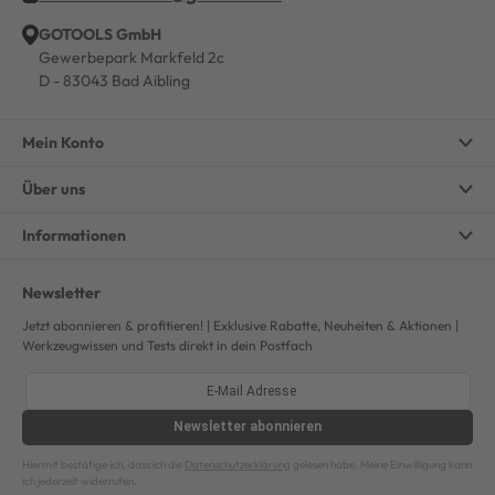
GOTOOLS GmbH
Gewerbepark Markfeld 2c
D - 83043 Bad Aibling
Mein Konto
Über uns
Informationen
Newsletter
Jetzt abonnieren & profitieren! | Exklusive Rabatte, Neuheiten & Aktionen |
Werkzeugwissen und Tests direkt in dein Postfach
Newsletter
abonnieren
Hiermit bestätige ich, dass ich die
Datenschutzerklärung
gelesen habe. Meine Einwilligung kann
ich jederzeit widerrufen.