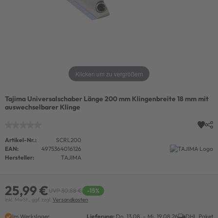
Klicken um zu vergrößern
Tajima Universalschaber Länge 200 mm Klingenbreite 18 mm mit
auswechselbarer Klinge
Artikel-Nr.:
SCRL200
EAN:
4975364016126
Hersteller:
TAJIMA
25,99 €
UVP 30,88 €
-15%
inkl. MwSt., ggf. zzgl.
Versandkosten
Im Werkslager
Lieferung:
Do. 13.08. - Mi. 19.08.26
DHL Paket