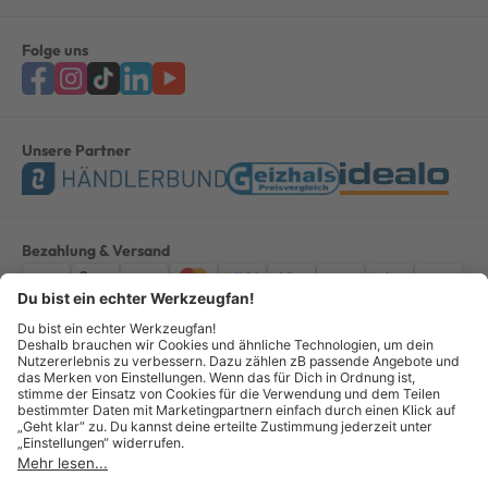
Folge uns
Unsere Partner
Bezahlung & Versand
Impressum
AGB
Datenschutz
Widerruf
Vertrag widerrufen
Alle Preise verstehen sich inkl. ges. MwSt. *Kostenloser Versand innerhalb
Deutschlands, bei Bestellungen ab 100,00 Euro.
© Copyright 2026 GOTOOLS GmbH - Alle Rechte vorbehalten. powered by
createyourtemplate