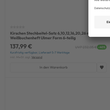
Kirschen Stechbeitel-Satz 6,10,12,16,20,26 mm
Weißbuchenheft Ulmer Form 6-teilig
137,99 €
UVP 232,05 €
-40%
Kurzfristig verfügbar, Lieferzeit 5-7 Werktage
inkl. MwSt. zzgl.
Versand
In den Warenkorb