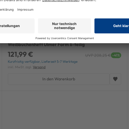
Kirschen Stechbeitel-Satz 6,10,12,16,20,26 mm
Weißbuchenheft Ulmer Form 6-teilig
121,99 €
UVP 208,25 €
-41%
Kurzfristig verfügbar, Lieferzeit 5-7 Werktage
inkl. MwSt. zzgl.
Versand
In den Warenkorb