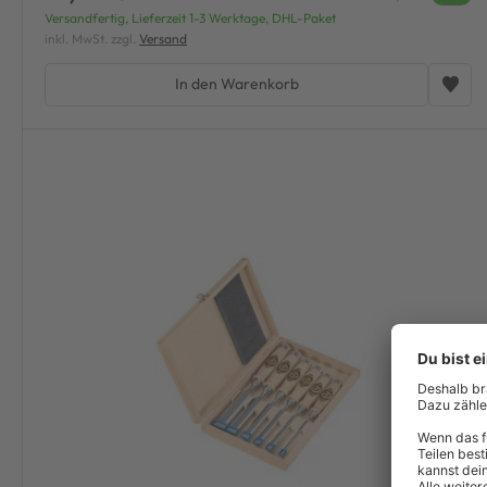
Versandfertig, Lieferzeit 1-3 Werktage, DHL-Paket
inkl. MwSt. zzgl.
Versand
In den Warenkorb