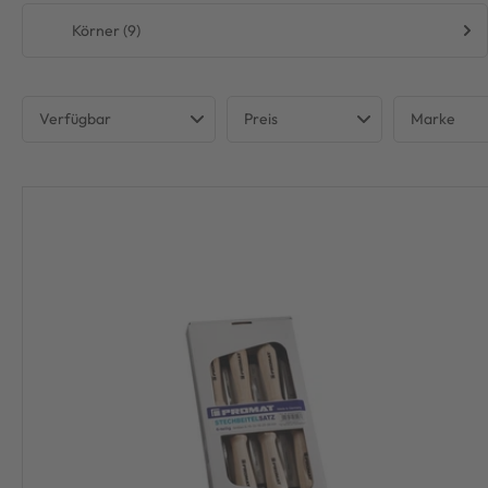
Körner (9)
Verfügbar
Preis
Marke
Verfügbar
DIVERS
€
€
ENDRES
KIRSCH
NORDW
PEDDI
RENNST