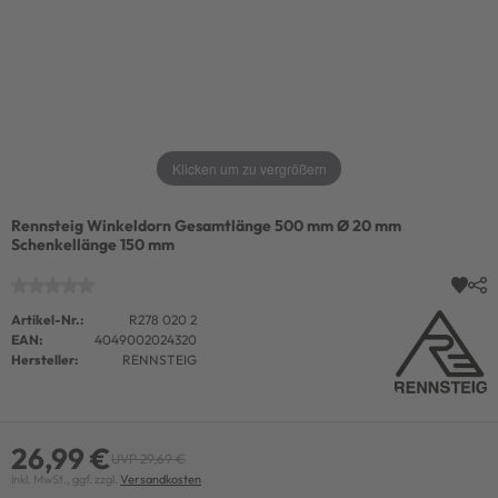
Klicken um zu vergrößern
Rennsteig Winkeldorn Gesamtlänge 500 mm Ø 20 mm
Schenkellänge 150 mm
Artikel-Nr.:
R278 020 2
EAN:
4049002024320
Hersteller:
RENNSTEIG
26,99 €
UVP 29,69 €
inkl. MwSt., ggf. zzgl.
Versandkosten