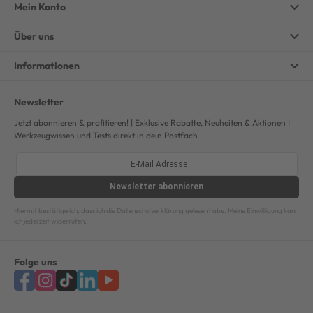
Mein Konto
Über uns
Informationen
Newsletter
Jetzt abonnieren & profitieren! | Exklusive Rabatte, Neuheiten & Aktionen |
Werkzeugwissen und Tests direkt in dein Postfach
Newsletter
abonnieren
Hiermit bestätige ich, dass ich die
Datenschutzerklärung
gelesen habe. Meine Einwilligung kann
ich jederzeit widerrufen.
Folge uns