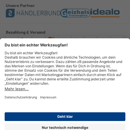
Unsere Partner
Bezahlung & Versand
Impressum
AGB
Datenschutz
Widerruf
Vertrag widerrufen
Alle Preise verstehen sich inkl. ges. MwSt. *Kostenloser Versand innerhalb
Deutschlands, bei Bestellungen ab 100,00 Euro.
© Copyright 2026 GOTOOLS GmbH - Alle Rechte vorbehalten. powered by
createyourtemplate