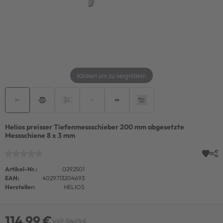
Klicken um zu vergrößern
Helios preisser Tiefenmessschieber 200 mm abgesetzte
Messschiene 8 x 3 mm
Artikel-Nr.:
0292501
EAN:
4029713204693
Hersteller:
HELIOS
114,99 €
UVP 124,95 €