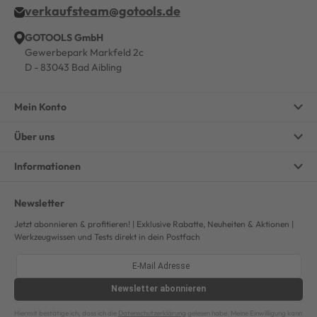
verkaufsteam@gotools.de
GOTOOLS GmbH
Gewerbepark Markfeld 2c
D - 83043 Bad Aibling
Mein Konto
Über uns
Informationen
Newsletter
Jetzt abonnieren & profitieren! | Exklusive Rabatte, Neuheiten & Aktionen |
Werkzeugwissen und Tests direkt in dein Postfach
Newsletter
abonnieren
Hiermit bestätige ich, dass ich die
Datenschutzerklärung
gelesen habe. Meine Einwilligung kann