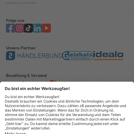
ich jederzeit widerrufen.
Folge uns
Unsere Partner
Bezahlung & Versand
Impressum
AGB
Datenschutz
Widerruf
Vertrag widerrufen
Alle Preise verstehen sich inkl. ges. MwSt. *Kostenloser Versand innerhalb
Deutschlands, bei Bestellungen ab 100,00 Euro.
© Copyright 2026 GOTOOLS GmbH - Alle Rechte vorbehalten. powered by
createyourtemplate