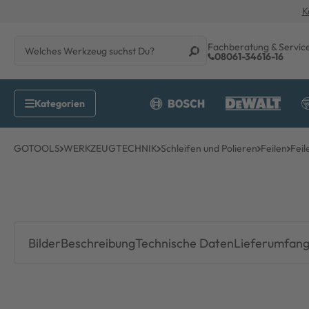
K
Fachberatung & Servic
08061-34616-16
GOTOOLS
WERKZEUGTECHNIK
Schleifen und Polieren
Feilen
Feil
Bilder
Beschreibung
Technische Daten
Lieferumfan