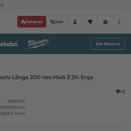
nd
Hotdeals
Sale
Alle Marken
nsatz Länge 200 mm Hieb 3 2K-Ergo
11800533
07220011430
EBERG MARI