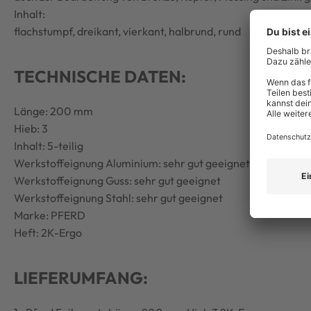
Inhalt:
flachstumpf, dreikant, vierkant, halbrund, rund
TECHNISCHE DATEN:
Länge: 200 mm
Hieb: 3
Inhalt: 5-teilig
Werkstoffeignung Aluminium: sehr gut geeignet
Werkstoffeignung Guss: sehr gut geeignet
Werkstoffeignung Stahl: sehr gut geeignet
Marke: PFERD
Heft: 2K-Ergo
LIEFERUMFANG: