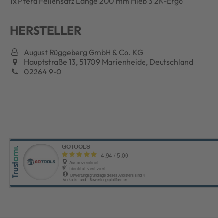
1x Pferd Feilensatz Länge 200 mm Hieb 3 2K-Ergo
HERSTELLER
August Rüggeberg GmbH & Co. KG
Hauptstraße 13, 51709 Marienheide, Deutschland
02264 9-0