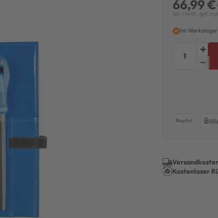
66,99 €
inkl. MwSt., ggf. zzg
Im Werkslager
Versandkosten
Kostenloser R