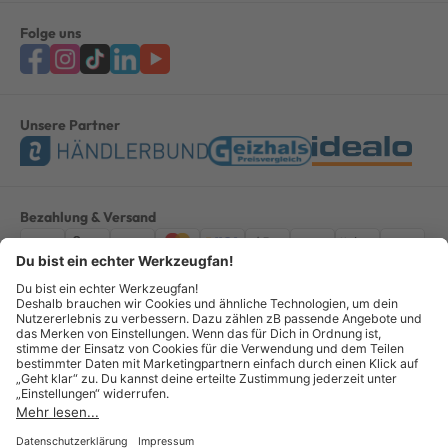
Folge uns
Unsere Partner
Bezahlung & Versand
Impressum
AGB
Datenschutz
Widerruf
Vertrag widerrufen
Alle Preise verstehen sich inkl. ges. MwSt. *Kostenloser Versand innerhalb
Deutschlands, bei Bestellungen ab 100,00 Euro.
© Copyright 2026 GOTOOLS GmbH - Alle Rechte vorbehalten. powered by
createyourtemplate