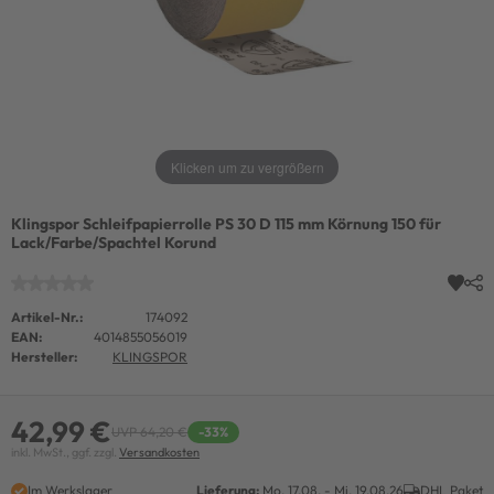
Klicken um zu vergrößern
Klingspor Schleifpapierrolle PS 30 D 115 mm Körnung 150 für
Lack/Farbe/Spachtel Korund
Artikel-Nr.:
174092
EAN:
4014855056019
Hersteller:
KLINGSPOR
42,99 €
UVP 64,20 €
-33%
inkl. MwSt., ggf. zzgl.
Versandkosten
Im Werkslager
Lieferung:
Mo. 17.08. - Mi. 19.08.26
DHL Paket