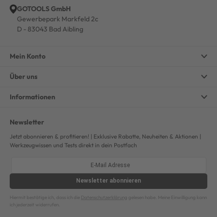
GOTOOLS GmbH
Gewerbepark Markfeld 2c
D - 83043 Bad Aibling
Mein Konto
Über uns
Informationen
Newsletter
Jetzt abonnieren & profitieren! | Exklusive Rabatte, Neuheiten & Aktionen |
Werkzeugwissen und Tests direkt in dein Postfach
Newsletter
abonnieren
Hiermit bestätige ich, dass ich die
Datenschutzerklärung
gelesen habe. Meine Einwilligung kann
ich jederzeit widerrufen.