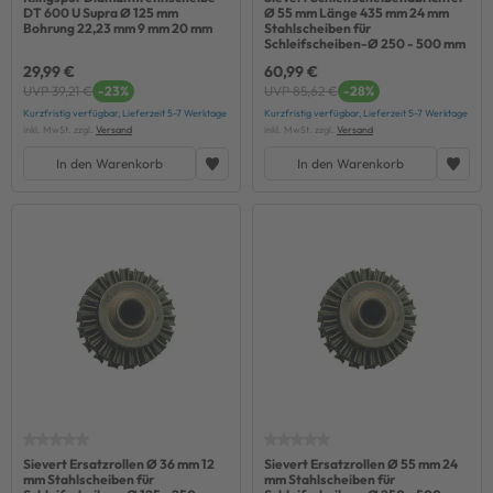
DT 600 U Supra Ø 125 mm
Ø 55 mm Länge 435 mm 24 mm
Bohrung 22,23 mm 9 mm 20 mm
Stahlscheiben für
Schleifscheiben-Ø 250 - 500 mm
29,99 €
60,99 €
UVP 39,21 €
-23%
UVP 85,62 €
-28%
Kurzfristig verfügbar, Lieferzeit 5-7 Werktage
Kurzfristig verfügbar, Lieferzeit 5-7 Werktage
inkl. MwSt. zzgl.
Versand
inkl. MwSt. zzgl.
Versand
In den Warenkorb
In den Warenkorb
Sievert Ersatzrollen Ø 36 mm 12
Sievert Ersatzrollen Ø 55 mm 24
mm Stahlscheiben für
mm Stahlscheiben für