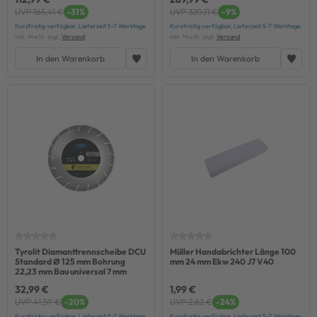
UVP 165,41 €
-31%
UVP 320,11 €
-9%
Kurzfristig verfügbar, Lieferzeit 5-7 Werktage
Kurzfristig verfügbar, Lieferzeit 5-7 Werktage
inkl. MwSt. zzgl.
Versand
inkl. MwSt. zzgl.
Versand
In den Warenkorb
In den Warenkorb
Tyrolit Diamanttrennscheibe DCU
Müller Handabrichter Länge 100
Standard Ø 125 mm Bohrung
mm 24 mm Ekw 240 J7 V40
22,23 mm Bau universal 7 mm
32,99 €
1,99 €
UVP 41,59 €
-20%
UVP 2,62 €
-24%
Kurzfristig verfügbar, Lieferzeit 5-7 Werktage
Kurzfristig verfügbar, Lieferzeit 5-7 Werktage