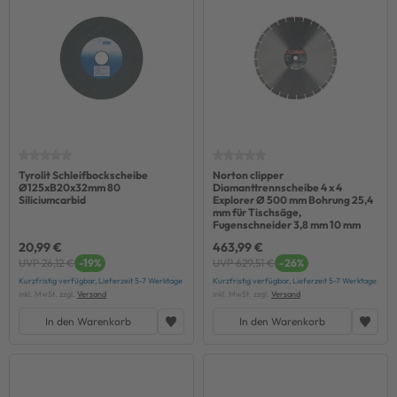
Tyrolit Schleifbockscheibe
Norton clipper
Ø125xB20x32mm 80
Diamanttrennscheibe 4 x 4
Siliciumcarbid
Explorer Ø 500 mm Bohrung 25,4
mm für Tischsäge,
Fugenschneider 3,8 mm 10 mm
20,99 €
463,99 €
UVP 26,12 €
-19%
UVP 629,51 €
-26%
Kurzfristig verfügbar, Lieferzeit 5-7 Werktage
Kurzfristig verfügbar, Lieferzeit 5-7 Werktage
inkl. MwSt. zzgl.
Versand
inkl. MwSt. zzgl.
Versand
In den Warenkorb
In den Warenkorb