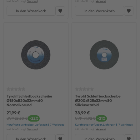
inkl. MwSt. zzgl.
Versand
inkl. MwSt. zzgl.
Versand
In den Warenkorb
In den Warenkorb
Tyrolit Schleifbockscheibe
Tyrolit Schleifbockscheibe
Ø150xB20x32mm 60
Ø200xB25x32mm 80
Normalkorund
Siliciumcarbid
21,99 €
38,99 €
UVP 28,50 €
-22%
UVP 49,92 €
-21%
Kurzfristig verfügbar, Lieferzeit 5-7 Werktage
Kurzfristig verfügbar, Lieferzeit 5-7 Werktage
inkl. MwSt. zzgl.
Versand
inkl. MwSt. zzgl.
Versand
In den Warenkorb
In den Warenkorb