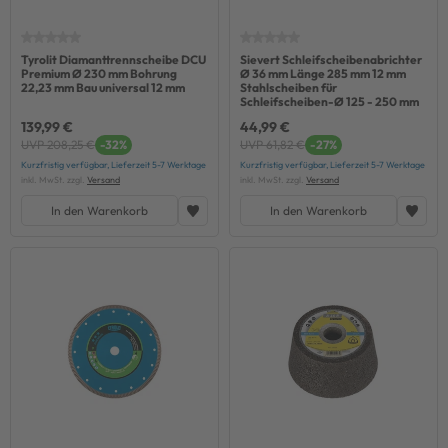
Tyrolit Diamanttrennscheibe DCU
Sievert Schleifscheibenabrichter
Premium Ø 230 mm Bohrung
Ø 36 mm Länge 285 mm 12 mm
22,23 mm Bau universal 12 mm
Stahlscheiben für
Schleifscheiben-Ø 125 - 250 mm
139,99 €
44,99 €
UVP 208,25 €
-32%
UVP 61,82 €
-27%
Kurzfristig verfügbar, Lieferzeit 5-7 Werktage
Kurzfristig verfügbar, Lieferzeit 5-7 Werktage
inkl. MwSt. zzgl.
Versand
inkl. MwSt. zzgl.
Versand
In den Warenkorb
In den Warenkorb