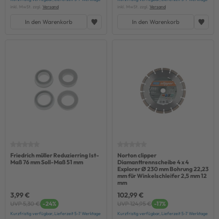
inkl. MwSt. zzgl.
Versand
inkl. MwSt. zzgl.
Versand
In den Warenkorb
In den Warenkorb
Friedrich müller Reduzierring Ist-
Norton clipper
Maß 76 mm Soll-Maß 51 mm
Diamanttrennscheibe 4 x 4
Explorer Ø 230 mm Bohrung 22,23
mm für Winkelschleifer 2,5 mm 12
mm
3,99 €
102,99 €
UVP 5,30 €
-24%
UVP 124,95 €
-17%
Kurzfristig verfügbar, Lieferzeit 5-7 Werktage
Kurzfristig verfügbar, Lieferzeit 5-7 Werktage