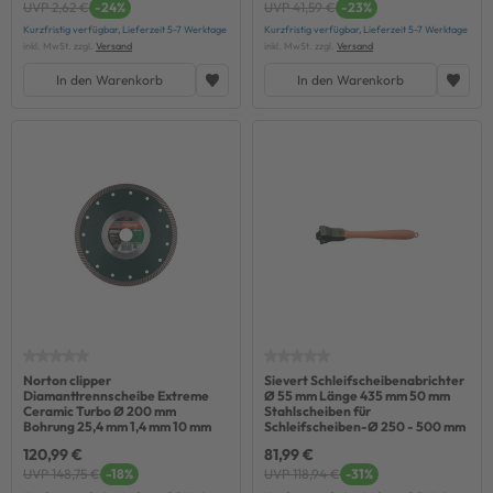
UVP 2,62 €
-24%
UVP 41,59 €
-23%
Kurzfristig verfügbar, Lieferzeit 5-7 Werktage
Kurzfristig verfügbar, Lieferzeit 5-7 Werktage
inkl. MwSt. zzgl.
Versand
inkl. MwSt. zzgl.
Versand
In den Warenkorb
In den Warenkorb
Norton clipper
Sievert Schleifscheibenabrichter
Diamanttrennscheibe Extreme
Ø 55 mm Länge 435 mm 50 mm
Ceramic Turbo Ø 200 mm
Stahlscheiben für
Bohrung 25,4 mm 1,4 mm 10 mm
Schleifscheiben-Ø 250 - 500 mm
120,99 €
81,99 €
UVP 148,75 €
-18%
UVP 118,94 €
-31%