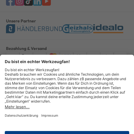
Unsere Partner
Bezahlung & Versand
Impressum
AGB
Datenschutz
Widerruf
Vertrag widerrufen
Alle Preise verstehen sich inkl. ges. MwSt. *Kostenloser Versand innerhalb
Deutschlands, bei Bestellungen ab 100,00 Euro.
© Copyright 2026 GOTOOLS GmbH - Alle Rechte vorbehalten. powered by
createyourtemplate