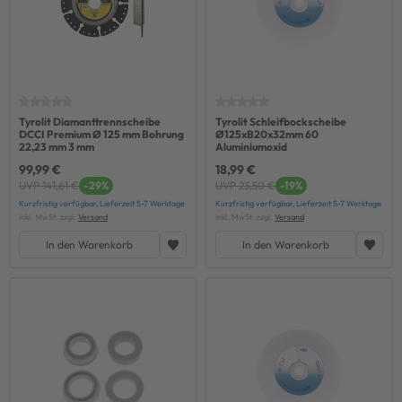
Tyrolit Diamanttrennscheibe
Tyrolit Schleifbockscheibe
DCCI Premium Ø 125 mm Bohrung
Ø125xB20x32mm 60
22,23 mm 3 mm
Aluminiumoxid
99,99 €
18,99 €
UVP 141,61 €
-29%
UVP 23,50 €
-19%
Kurzfristig verfügbar, Lieferzeit 5-7 Werktage
Kurzfristig verfügbar, Lieferzeit 5-7 Werktage
inkl. MwSt. zzgl.
Versand
inkl. MwSt. zzgl.
Versand
In den Warenkorb
In den Warenkorb