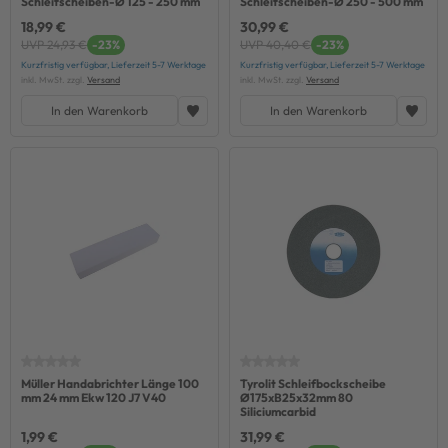
Schleifscheiben-Ø 125 - 250 mm
Schleifscheiben-Ø 250 - 500 mm
18,99 €
30,99 €
UVP 24,93 €
-23%
UVP 40,40 €
-23%
Kurzfristig verfügbar, Lieferzeit 5-7 Werktage
Kurzfristig verfügbar, Lieferzeit 5-7 Werktage
inkl. MwSt. zzgl.
Versand
inkl. MwSt. zzgl.
Versand
In den Warenkorb
In den Warenkorb
Müller Handabrichter Länge 100
Tyrolit Schleifbockscheibe
mm 24 mm Ekw 120 J7 V40
Ø175xB25x32mm 80
Siliciumcarbid
1,99 €
31,99 €