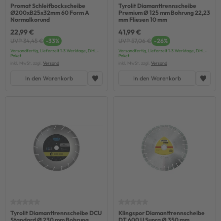
Promat Schleifbockscheibe
Tyrolit Diamanttrennscheibe
Ø200xB25x32mm 60 Form A
Premium Ø 125 mm Bohrung 22,23
Normalkorund
mm Fliesen 10 mm
22,99 €
41,99 €
UVP 34,45 €
-33%
UVP 57,06 €
-26%
Versandfertig, Lieferzeit 1-3 Werktage, DHL-
Versandfertig, Lieferzeit 1-3 Werktage, DHL-
Paket
Paket
inkl. MwSt. zzgl.
Versand
inkl. MwSt. zzgl.
Versand
In den Warenkorb
In den Warenkorb
Tyrolit Diamanttrennscheibe DCU
Klingspor Diamanttrennscheibe
Standard Ø 230 mm Bohrung
DT 600 U Supra Ø 350 mm