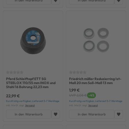
In den Warenkorb
In den Warenkorb
Pferd Schleiftopf ETT SG
Friedrich müller Reduzierring Ist-
STEELOX 110/55 mm INOX und
Maß 20 mm Soll-Maß 13 mm
Stahl 16 Bohrung 22,23 mm
1,99 €
UVP 2,08 €
-4%
22,99 €
Kurzfristig verfügbar, Lieferzeit 5-7 Werktage
Kurzfristig verfügbar, Lieferzeit 5-7 Werktage
inkl. MwSt. zzgl.
Versand
inkl. MwSt. zzgl.
Versand
In den Warenkorb
In den Warenkorb