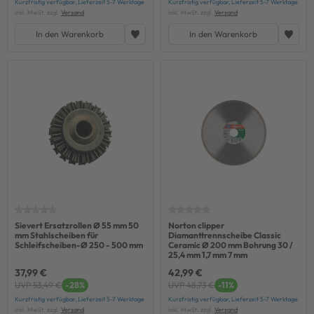
Kurzfristig verfügbar, Lieferzeit 5-7 Werktage
Kurzfristig verfügbar, Lieferzeit 5-7 Werktage
inkl. MwSt. zzgl.
Versand
inkl. MwSt. zzgl.
Versand
In den Warenkorb
In den Warenkorb
Sievert Ersatzrollen Ø 55 mm 50
Norton clipper
mm Stahlscheiben für
Diamanttrennscheibe Classic
Schleifscheiben-Ø 250 - 500 mm
Ceramic Ø 200 mm Bohrung 30 /
25,4 mm 1,7 mm 7 mm
37,99 €
42,99 €
UVP 53,49 €
-28%
UVP 48,73 €
-11%
Kurzfristig verfügbar, Lieferzeit 5-7 Werktage
Kurzfristig verfügbar, Lieferzeit 5-7 Werktage
inkl. MwSt. zzgl.
Versand
inkl. MwSt. zzgl.
Versand