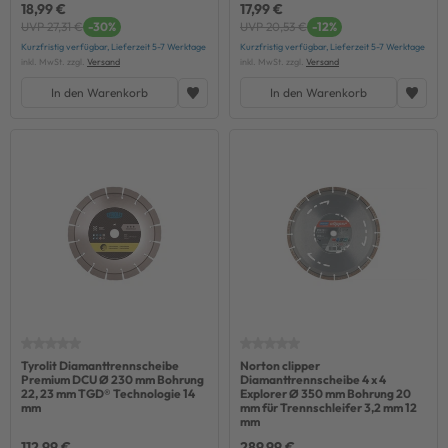
18,99 €
17,99 €
UVP 27,31 €
-30%
UVP 20,53 €
-12%
Kurzfristig verfügbar, Lieferzeit 5-7 Werktage
Kurzfristig verfügbar, Lieferzeit 5-7 Werktage
inkl. MwSt. zzgl.
Versand
inkl. MwSt. zzgl.
Versand
In den Warenkorb
In den Warenkorb
Tyrolit Diamanttrennscheibe
Norton clipper
Premium DCU Ø 230 mm Bohrung
Diamanttrennscheibe 4 x 4
22, 23 mm TGD® Technologie 14
Explorer Ø 350 mm Bohrung 20
mm
mm für Trennschleifer 3,2 mm 12
mm
112,99 €
289,99 €