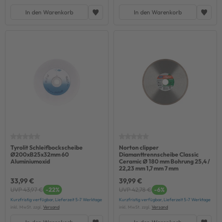
In den Warenkorb
In den Warenkorb
Tyrolit Schleifbockscheibe
Norton clipper
Ø200xB25x32mm 60
Diamanttrennscheibe Classic
Aluminiumoxid
Ceramic Ø 180 mm Bohrung 25,4 /
22,23 mm 1,7 mm 7 mm
33,99 €
39,99 €
UVP 43,97 €
-22%
UVP 42,78 €
-6%
Kurzfristig verfügbar, Lieferzeit 5-7 Werktage
Kurzfristig verfügbar, Lieferzeit 5-7 Werktage
inkl. MwSt. zzgl.
Versand
inkl. MwSt. zzgl.
Versand