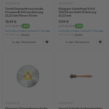
Tyrolit Diamanttrennscheibe
Klingspor Schleiftopf A16 R
Premium Ø 230 mm Bohrung
100/55 mm Stahl 16 Bohrung
22,23 mm Fliesen 10 mm
22,23 mm
78,99 €
17,99 €
UVP 115,37 €
-31%
UVP 20,53 €
-12%
Kurzfristig verfügbar, Lieferzeit 5-7 Werktage
Kurzfristig verfügbar, Lieferzeit 5-7 Werktage
inkl. MwSt. zzgl.
Versand
inkl. MwSt. zzgl.
Versand
In den Warenkorb
In den Warenkorb
Klingspor Diamanttrennscheibe
Sievert Schleifscheibenabrichter