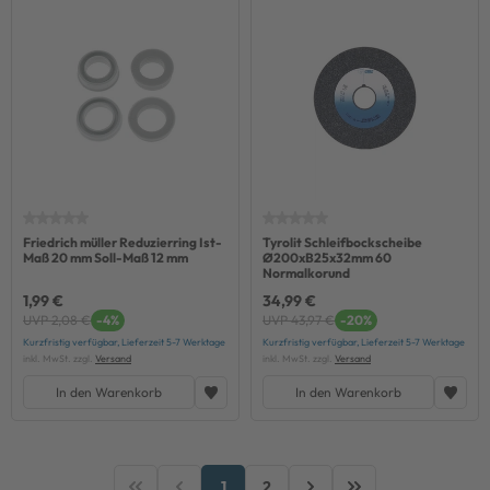
Friedrich müller Reduzierring Ist-
Tyrolit Schleifbockscheibe
Maß 20 mm Soll-Maß 12 mm
Ø200xB25x32mm 60
Normalkorund
1,99 €
34,99 €
UVP 2,08 €
-4%
UVP 43,97 €
-20%
Kurzfristig verfügbar, Lieferzeit 5-7 Werktage
Kurzfristig verfügbar, Lieferzeit 5-7 Werktage
inkl. MwSt. zzgl.
Versand
inkl. MwSt. zzgl.
Versand
In den Warenkorb
In den Warenkorb
1
2