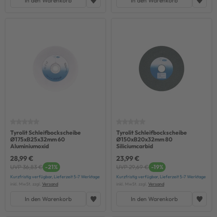
In den Warenkorb
In den Warenkorb
Tyrolit Schleifbockscheibe
Tyrolit Schleifbockscheibe
Ø175xB25x32mm 60
Ø150xB20x32mm 80
Aluminiumoxid
Siliciumcarbid
28,99 €
23,99 €
UVP 36,83 €
-21%
UVP 29,69 €
-19%
Kurzfristig verfügbar, Lieferzeit 5-7 Werktage
Kurzfristig verfügbar, Lieferzeit 5-7 Werktage
inkl. MwSt. zzgl.
Versand
inkl. MwSt. zzgl.
Versand
In den Warenkorb
In den Warenkorb