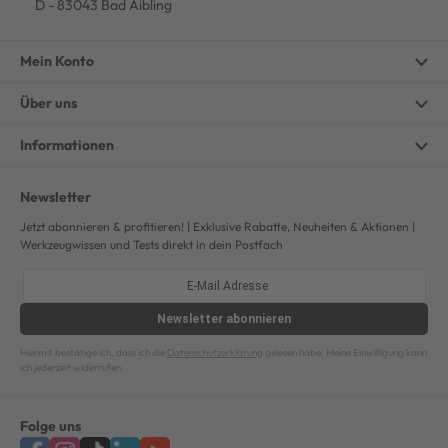
D - 83043 Bad Aibling
Mein Konto
Über uns
Informationen
Newsletter
Jetzt abonnieren & profitieren! | Exklusive Rabatte, Neuheiten & Aktionen |
Werkzeugwissen und Tests direkt in dein Postfach
Newsletter
abonnieren
Hiermit bestätige ich, dass ich die
Datenschutzerklärung
gelesen habe. Meine Einwilligung kann
ich jederzeit widerrufen.
Folge uns