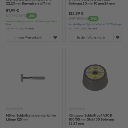
22,23 mm Bau universal 7 mm
Bohrung 20 mm 10 mm 24 mm
57,99 €
123,99 €
UVP 80,86 €
-28%
UVP 189,21 €
-34%
Versandfertig, Lieferzeit 1-3 Werktage, DHL-
Paket
Kurzfristig verfügbar, Lieferzeit 5-7 Werktage
inkl. MwSt. zzgl.
Versand
inkl. MwSt. zzgl.
Versand
In den Warenkorb
In den Warenkorb
Müller Schleifscheibenabrichter
Klingspor Schleiftopf A30 R
Länge 125 mm
100/55 mm Stahl 30 Bohrung
22,23 mm