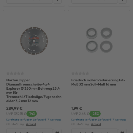
Norton clipper
Friedrich müller Reduzierring Ist-
Diamanttrennscheibe 4 x 4
Maß 32 mm Soll-Maß 16 mm
Explorer Ø 350 mm Bohrung 25,4
mm für
Trennschl./Tischsäge/Fugenschn
eider 3,2 mm 12 mm
289,99 €
1,99 €
UVP 339,15 €
-14%
UVP 2,68 €
-25%
Kurzfristig verfügbar, Lieferzeit 5-7 Werktage
Kurzfristig verfügbar, Lieferzeit 5-7 Werktage
inkl. MwSt. zzgl.
Versand
inkl. MwSt. zzgl.
Versand