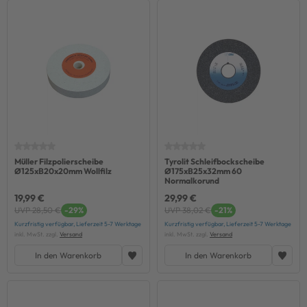
Müller Filzpolierscheibe
Tyrolit Schleifbockscheibe
Ø125xB20x20mm Wollfilz
Ø175xB25x32mm 60
Normalkorund
19,99 €
29,99 €
UVP 28,50 €
-29%
UVP 38,02 €
-21%
Kurzfristig verfügbar, Lieferzeit 5-7 Werktage
Kurzfristig verfügbar, Lieferzeit 5-7 Werktage
inkl. MwSt. zzgl.
Versand
inkl. MwSt. zzgl.
Versand
In den Warenkorb
In den Warenkorb