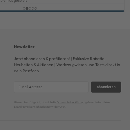
Newsletter
Jetzt abonnieren & profitieren! | Exklusive Rabatte,
Neuheiten & Aktionen | Werkzeugwissen und Tests direkt in
dein Postfach
abonnieren
Hiermit bestätige ich, dass ich die
Datenschutzerklärung
gelesen habe. Meine
Einwilligung kann ich jederzeit widerrufen.