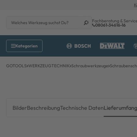
K
Fachberatung & Servic
08061-34616-16
GOTOOLS
WERKZEUGTECHNIK
Schraubwerkzeuge
Schraubenschl
Bilder
Beschreibung
Technische Daten
Lieferumfan