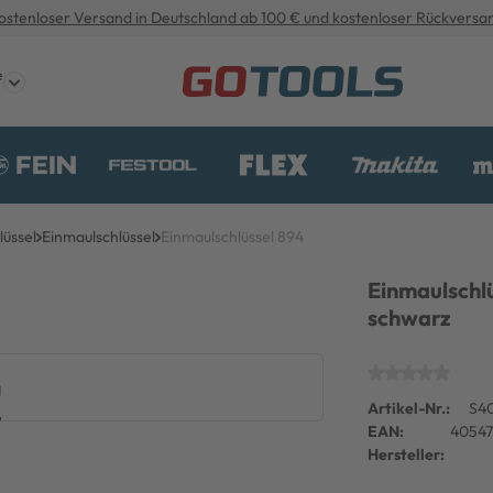
ostenloser Versand in Deutschland ab 100 € und kostenloser Rückversa
e
üssel
Einmaulschlüssel
Einmaulschlüssel 894
Einmaulschl
schwarz
g
Artikel-Nr.:
S4
EAN:
4054
Hersteller: