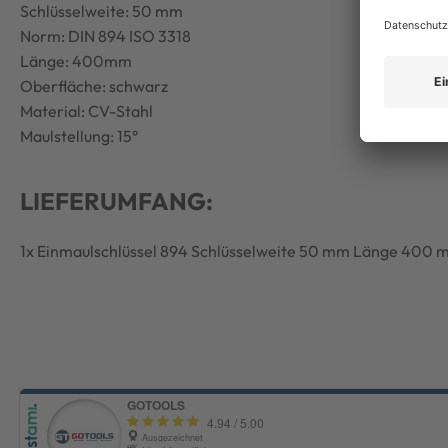
Schlüsselweite: 50 mm
Norm: DIN 894 ISO 3318
Länge: 400mm
Oberfläche: schwarz
Material: CV-Stahl
Maulstellung: 15°
LIEFERUMFANG:
1x Einmaulschlüssel 894 Schlüsselweite 50 mm Länge 400