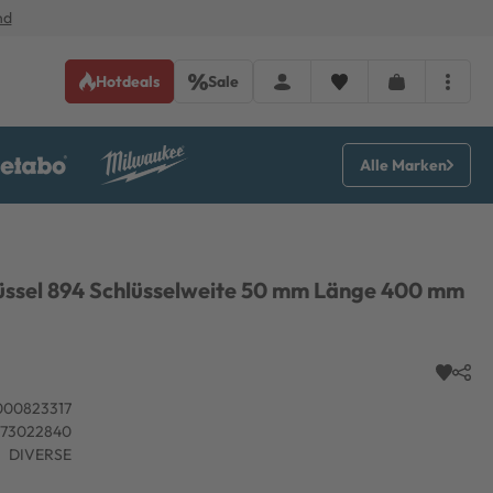
nd
Hotdeals
Sale
Alle Marken
üssel 894 Schlüsselweite 50 mm Länge 400 mm
000823317
773022840
DIVERSE