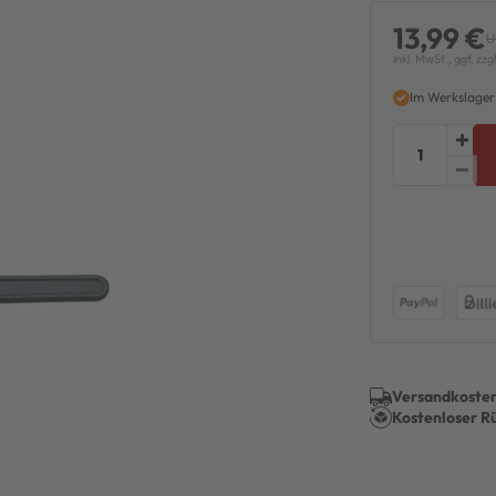
13,99 €
U
inkl. MwSt., ggf. zzg
Im Werkslager
Versandkosten
Kostenloser R