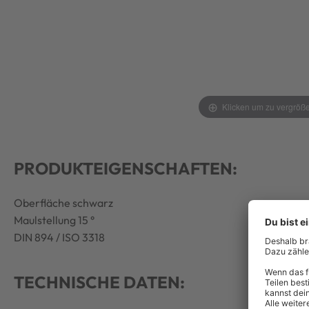
Klicken um zu vergröß
PRODUKTEIGENSCHAFTEN:
Oberfläche schwarz
Maulstellung 15 °
DIN 894 / ISO 3318
TECHNISCHE DATEN: