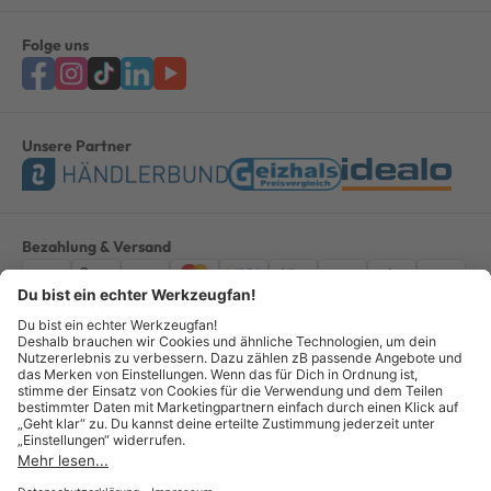
Folge uns
Unsere Partner
Bezahlung & Versand
Impressum
AGB
Datenschutz
Widerruf
Vertrag widerrufen
Alle Preise verstehen sich inkl. ges. MwSt. *Kostenloser Versand innerhalb
Deutschlands, bei Bestellungen ab 100,00 Euro.
© Copyright 2026 GOTOOLS GmbH - Alle Rechte vorbehalten. powered by
createyourtemplate