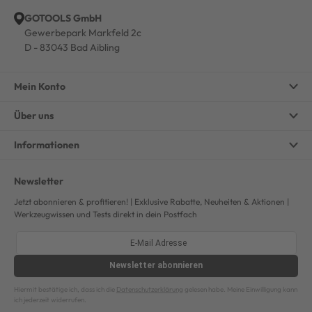
GOTOOLS GmbH
Gewerbepark Markfeld 2c
D - 83043 Bad Aibling
Mein Konto
Über uns
Informationen
Newsletter
Jetzt abonnieren & profitieren! | Exklusive Rabatte, Neuheiten & Aktionen |
Werkzeugwissen und Tests direkt in dein Postfach
Newsletter
abonnieren
Hiermit bestätige ich, dass ich die
Datenschutzerklärung
gelesen habe. Meine Einwilligung kann
ich jederzeit widerrufen.