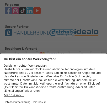
Folge uns
Unsere Partner
Bezahlung & Versand
Impressum
AGB
Datenschutz
Widerruf
Vertrag widerrufen
Alle Preise verstehen sich inkl. ges. MwSt. *Kostenloser Versand innerhalb
Deutschlands, bei Bestellungen ab 100,00 Euro.
© Copyright 2026 GOTOOLS GmbH - Alle Rechte vorbehalten. powered by
createyourtemplate