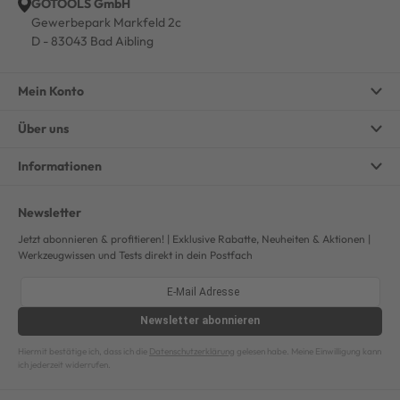
GOTOOLS GmbH
Gewerbepark Markfeld 2c
D - 83043 Bad Aibling
Mein Konto
Über uns
Informationen
Newsletter
Jetzt abonnieren & profitieren! | Exklusive Rabatte, Neuheiten & Aktionen |
Werkzeugwissen und Tests direkt in dein Postfach
Newsletter
abonnieren
Hiermit bestätige ich, dass ich die
Datenschutzerklärung
gelesen habe. Meine Einwilligung kann
ich jederzeit widerrufen.