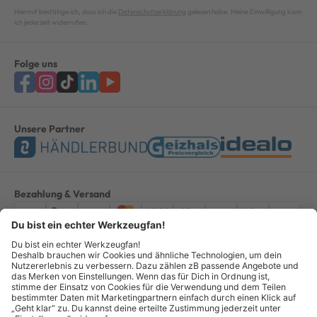
Hiermit bestätige ich, dass ich die
Datenschutzerklärung
gelesen habe. Meine Einwilligung kann
ich jederzeit widerrufen.
Folge uns
Unsere Partner
Bezahlung & Versand
Impressum
AGB
Datenschutz
Widerruf
Vertrag widerrufen
Alle Preise verstehen sich inkl. ges. MwSt. *Kostenloser Versand innerhalb
Deutschlands, bei Bestellungen ab 100,00 Euro.
© Copyright 2026 GOTOOLS GmbH - Alle Rechte vorbehalten. powered by