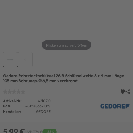
Klicken um zu vergrößern
Gedore Rohrsteckschlüssel 26 R Schlüsselweite 8 x 9 mm Länge
105 mm Bohrungs-Ø 6,5 mm verchromt
Artikel-Nr.:
6210210
EAN:
4010886621028
Hersteller:
GEDORE
5,99 €
UVP 7,74 €
-22%