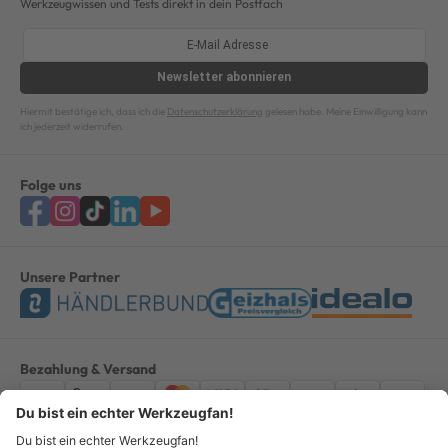
Werkzeugwissen und Tests direkt in dein Postfach
Newsletter
abonnieren
Hiermit bestätige ich, dass ich die
Datenschutzerklärung
gelesen habe. Meine Einwilligung kann
ich jederzeit widerrufen.
Folge uns
Unsere Partner
Bezahlung & Versand