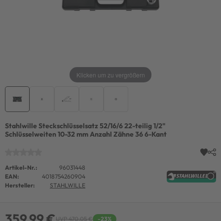
Klicken um zu vergrößern
Stahlwille Steckschlüsselsatz 52/16/6 22-teilig 1/2"
Schlüsselweiten 10-32 mm Anzahl Zähne 36 6-Kant
Artikel-Nr.:
96031448
EAN:
4018754260904
Hersteller:
STAHLWILLE
359,99 €
UVP 470,05 €
-23%