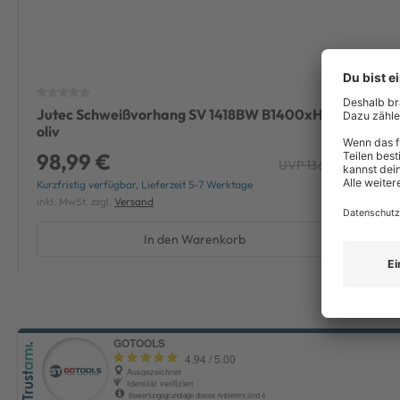
Jutec Schweißvorhang SV 1418BW B1400xH1800mm
oliv
98,99 €
UVP 136,85 €
-27%
Kurzfristig verfügbar, Lieferzeit 5-7 Werktage
inkl. MwSt. zzgl.
Versand
In den Warenkorb