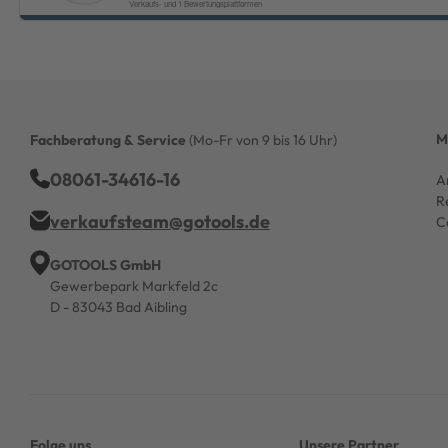
M
Fachberatung & Service
(Mo-Fr von 9 bis 16 Uhr)
08061-34616-16
A
R
verkaufsteam@gotools.de
C
GOTOOLS GmbH
Gewerbepark Markfeld 2c
D - 83043 Bad Aibling
Folge uns
Unsere Partner