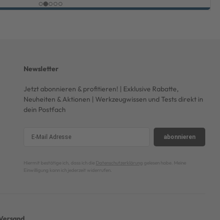
Newsletter
Jetzt abonnieren & profitieren! | Exklusive Rabatte,
Neuheiten & Aktionen | Werkzeugwissen und Tests direkt in
dein Postfach
abonnieren
Hiermit bestätige ich, dass ich die
Datenschutzerklärung
gelesen habe. Meine
Einwilligung kann ich jederzeit widerrufen.
Versand