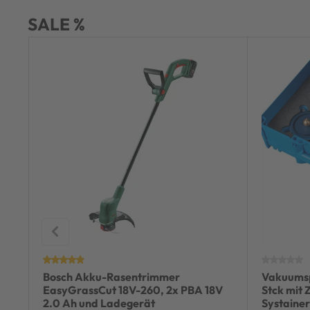
SALE %
Bosch Akku-Rasentrimmer
Vakuums
EasyGrassCut 18V-260, 2x PBA 18V
Stck mit
2.0 Ah und Ladegerät
Systainer