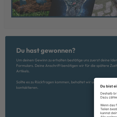
Du hast gewonnen?
Um deinen Gewinn zu erhalten bestätige uns zuerst deine Ident
Formulars. Deine Anschrift benötigen wir für die spätere Zu
Artikels.
Sollte es zu Rückfragen kommen, behaltet wir uns vor dich üb
kontaktieren.