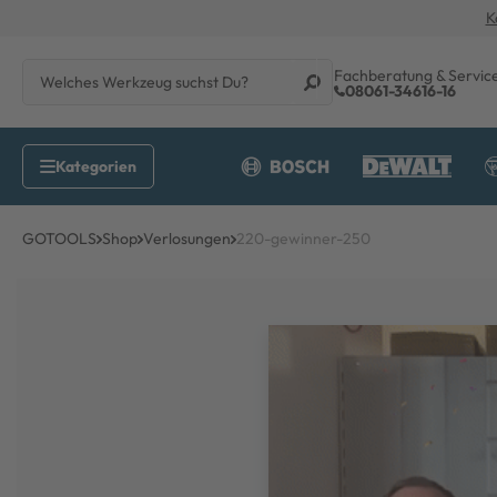
K
Fachberatung & Servic
08061-34616-16
GOTOOLS
Shop
Verlosungen
220-gewinner-250