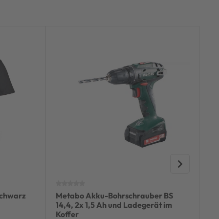
schwarz
Metabo Akku-Bohrschrauber BS
Dr
14,4, 2x 1,5 Ah und Ladegerät im
in
Koffer
DD