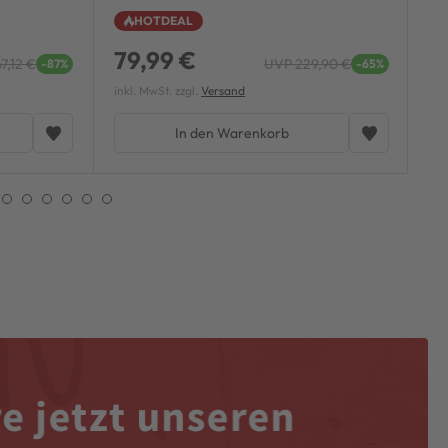
+ 
HOTDEAL
79,99 €
9
7,12 €
UVP 229,90 €
-87%
-65%
inkl. MwSt. zzgl.
Versand
ink
In den Warenkorb