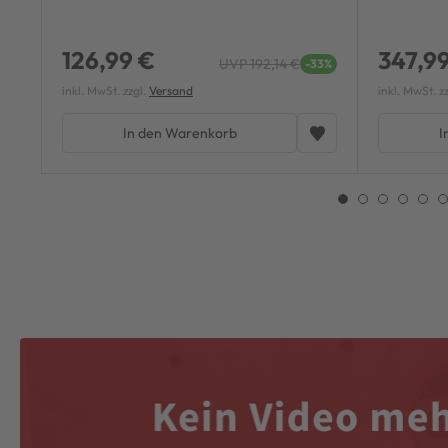
126,99 €
347,9
UVP 192,14 €
-33%
inkl. MwSt. zzgl.
Versand
inkl. MwSt. z
In den Warenkorb
I