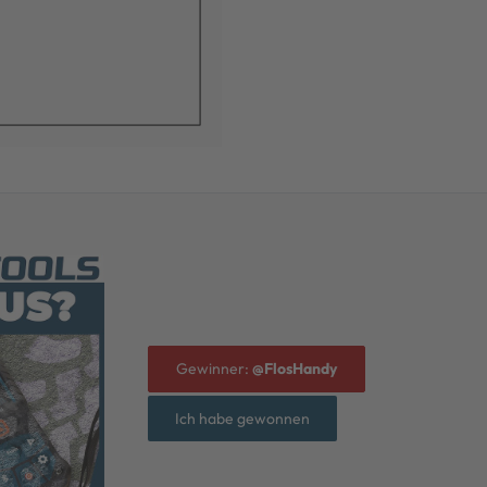
Gewinner:
@FlosHandy
Ich habe gewonnen