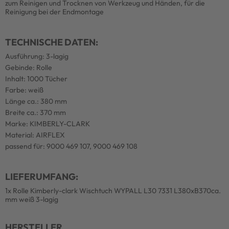
zum Reinigen und Trocknen von Werkzeug und Händen, für die
Reinigung bei der Endmontage
TECHNISCHE DATEN:
Ausführung: 3-lagig
Gebinde: Rolle
Inhalt: 1000 Tücher
Farbe: weiß
Länge ca.: 380 mm
Breite ca.: 370 mm
Marke: KIMBERLY-CLARK
Material: AIRFLEX
passend für: 9000 469 107, 9000 469 108
LIEFERUMFANG:
1x Rolle Kimberly-clark Wischtuch WYPALL L30 7331 L380xB370ca.
mm weiß 3-lagig
HERSTELLER