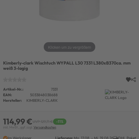
Klicken um zu vergrößern
Kimberly-clark Wischtuch WYPALL L30 7331 L380xB370ca. mm
weiß 3-lagig
Artikel-Nr.:
7331
EAN:
5033848038688
Hersteller:
KIMBERLY-CLARK
114,99 €
UVP 129,71 €
-11%
inkl. MwSt., ggf. zzgl.
Versandkosten
Im Werkslager
Lieferung:
Mo. 17.08. - Mi. 19.08.26
DHL Paket