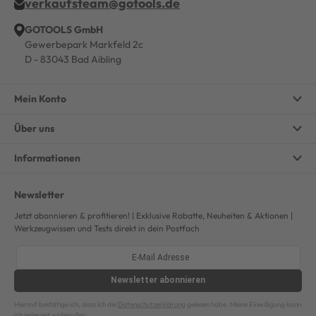
verkaufsteam@gotools.de
GOTOOLS GmbH
Gewerbepark Markfeld 2c
D - 83043 Bad Aibling
Mein Konto
Über uns
Informationen
Newsletter
Jetzt abonnieren & profitieren! | Exklusive Rabatte, Neuheiten & Aktionen |
Werkzeugwissen und Tests direkt in dein Postfach
Newsletter
abonnieren
Hiermit bestätige ich, dass ich die
Datenschutzerklärung
gelesen habe. Meine Einwilligung kann
ich jederzeit widerrufen.