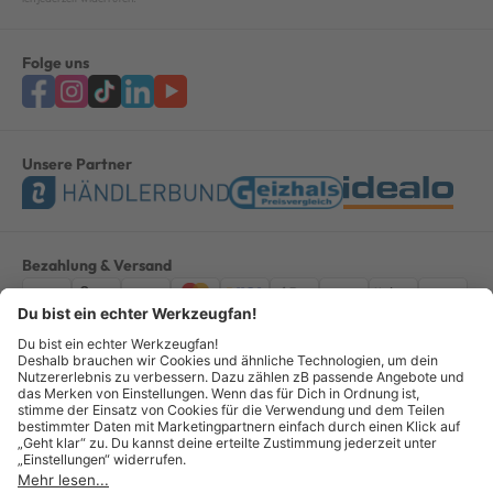
Folge uns
Unsere Partner
Bezahlung & Versand
Impressum
AGB
Datenschutz
Widerruf
Vertrag widerrufen
Alle Preise verstehen sich inkl. ges. MwSt. *Kostenloser Versand innerhalb
Deutschlands, bei Bestellungen ab 100,00 Euro.
© Copyright 2026 GOTOOLS GmbH - Alle Rechte vorbehalten. powered by
createyourtemplate