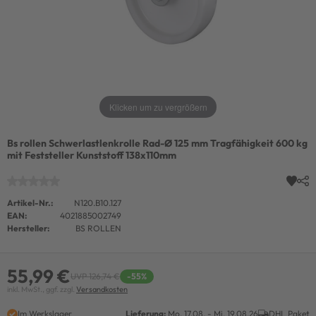
Klicken um zu vergrößern
Bs rollen Schwerlastlenkrolle Rad-Ø 125 mm Tragfähigkeit 600 kg
mit Feststeller Kunststoff 138x110mm
Artikel-Nr.:
N120.B10.127
EAN:
4021885002749
Hersteller:
BS ROLLEN
55,99 €
UVP 126,74 €
-55%
inkl. MwSt., ggf. zzgl.
Versandkosten
Im Werkslager
Lieferung:
Mo. 17.08. - Mi. 19.08.26
DHL Paket