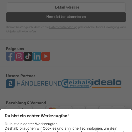
Newsletter
abonnieren
Hiermit bestätige ich, dass ich die
Datenschutzerklärung
gelesen habe. Meine Einwilligung kann
ich jederzeit widerrufen.
Folge uns
Unsere Partner
Bezahlung & Versand