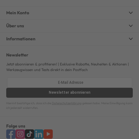
Mein Konto
Über uns
Informationen
Newsletter
Jetzt abonnieren & profitieren! | Exklusive Rabatte, Neuheiten & Aktionen |
Werkzeugwissen und Tests direkt in dein Postfach
Newsletter
abonnieren
Hiermit bestätige ich, dass ich die
Datenschutzerklärung
gelesen habe. Meine Einwilligung kann
ich jederzeit widerrufen.
Folge uns