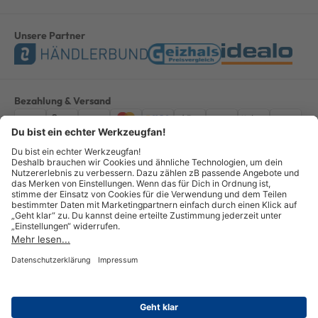
Unsere Partner
Bezahlung & Versand
Impressum
AGB
Datenschutz
Widerruf
Vertrag widerrufen
Alle Preise verstehen sich inkl. ges. MwSt. *Kostenloser Versand innerhalb
Deutschlands, bei Bestellungen ab 100,00 Euro.
© Copyright 2026 GOTOOLS GmbH - Alle Rechte vorbehalten. powered by
createyourtemplate