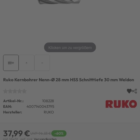
Klicken um zu vergrößern
Ruko Kernbohrer Nenn-Ø 28 mm HSS Schnitttiefe 30 mm Weldon
Artikel-Nr.:
108228
EAN:
4007140043795
Hersteller:
RUKO
37,99 €
UVP 96,33 €
-60%
inkl. MwSt., ggf. zzgl.
Versandkosten