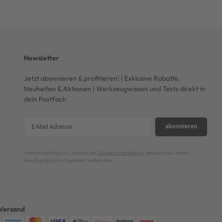
Newsletter
Jetzt abonnieren & profitieren! | Exklusive Rabatte,
Neuheiten & Aktionen | Werkzeugwissen und Tests direkt in
dein Postfach
abonnieren
Hiermit bestätige ich, dass ich die
Datenschutzerklärung
gelesen habe. Meine
Einwilligung kann ich jederzeit widerrufen.
Versand