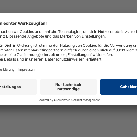
er
 BF und CF