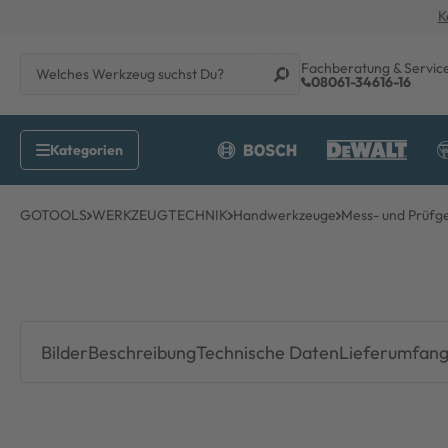
K
Fachberatung & Servic
08061-34616-16
GOTOOLS
WERKZEUGTECHNIK
Handwerkzeuge
Mess- und Prüfger
Bilder
Beschreibung
Technische Daten
Lieferumfan