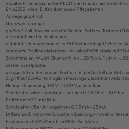
mobiler FI-Schutzschalter PRCD´s und medizinisch-elektri
EN 62353, wie z. B. Krankenhaus-/ Pflegebetten
Anzeige graphisch
Grenzwertanzeige
großes 7-Zoll-Touchscreen für Gesten, Softkey-Tastatur (Q
die vordefinierten Funktionen
automatischer und manueller Prüfablauf mit gut/schlecht A
komplette Prüflingsdatenbank inklusive Prüfhistorie auf SD
Schnittstellen: WLAN, Bluetooth, 4 x USB Typ A, 1 x Mini-USB,
kostenlose Updates
akkugestützte Bedienoberfläche, z. B. bei Ausfall der Netzsp
Zugriff auf SD-Karte möglich Messungen: Isolationswider
Nennprüfspannung 100 V - 1000 V, einstellbar
Schutzleiterwiderstandsmessbereich 0.05 Ohm - 10 Ohm
Prüfstrom 600 mA/10 A
Schutzleiter-/Berührungsstrom 0.03 mA - 25 mA
Differenz-/Ersatz-/Verbraucher-/Leistungs-/ direkte Messu
Funktionstest V/A/W im True RMS- Verfahren
Prüfung mobiler PRCDs und des Typs AC/A/F/B/B+