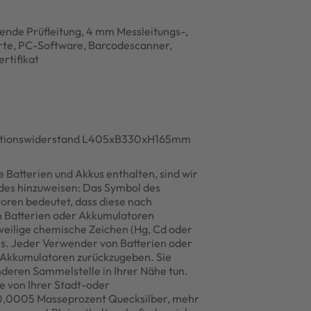
rende Prüfleitung, 4 mm Messleitungs-,
arte, PC-Software, Barcodescanner,
rtifikat
Isolationswiderstand L405xB330xH165mm
 Batterien und Akkus enthalten, sind wir
ndes hinzuweisen: Das Symbol des
oren bedeutet, dass diese nach
n Batterien oder Akkumulatoren
eweilige chemische Zeichen (Hg, Cd oder
s. Jeder Verwender von Batterien oder
nd Akkumulatoren zurückzugeben. Sie
nderen Sammelstelle in Ihrer Nähe tun.
e von Ihrer Stadt-oder
 0,0005 Masseprozent Quecksilber, mehr