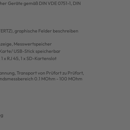
scher Geräte gemäß DIN VDE 0751-1, DIN
WERTZ), graphische Felder beschreiben
nzeige, Messwertspeicher
-Karte/ USB-Stick speicherbar
 1 x RJ 45, 1 x SD-Kartenslot
annung, Transport von Prüfort zu Prüfort,
standsmessbereich 0.1 MOhm - 100 MOhm
ng