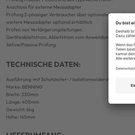
Anschluss für externe Messadapter
Prüfung 3-phasiger Verbraucher über optionale Messadapt
weitere Messadapter optional erhältlich
Prüfen von Verlängerungsleitungen
Geräteableitstrom, Ableitstrom vom Anwendungsteil Typ B,
Aktive/Passive Prüfung
TECHNISCHE DATEN:
Ausführung: mit Schutzleiter- / Isolationswiderstand
Marke: BENNING
Breite: 330mm
Länge: 405mm
Gewicht: 6kg
Höhe: 165mm
LIEFERUMFANG: