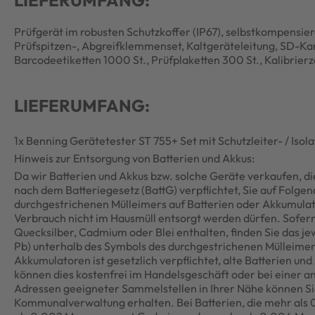
Prüfgerät im robusten Schutzkoffer (IP67), selbstkompensie
Prüfspitzen-, Abgreifklemmenset, Kaltgeräteleitung, SD-K
Barcodeetiketten 1000 St., Prüfplaketten 300 St., Kalibrierze
LIEFERUMFANG:
1x Benning Gerätetester ST 755+ Set mit Schutzleiter- / 
Hinweis zur Entsorgung von Batterien und Akkus:
Da wir Batterien und Akkus bzw. solche Geräte verkaufen, die
nach dem Batteriegesetz (BattG) verpflichtet, Sie auf Folge
durchgestrichenen Mülleimers auf Batterien oder Akkumulat
Verbrauch nicht im Hausmüll entsorgt werden dürfen. Sofer
Quecksilber, Cadmium oder Blei enthalten, finden Sie das j
Pb) unterhalb des Symbols des durchgestrichenen Mülleimer
Akkumulatoren ist gesetzlich verpflichtet, alte Batterien u
können dies kostenfrei im Handelsgeschäft oder bei einer a
Adressen geeigneter Sammelstellen in Ihrer Nähe können Si
Kommunalverwaltung erhalten. Bei Batterien, die mehr als