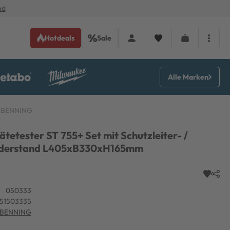
nd
Hotdeals
Sale
Alle Marken
t BENNING
tetester ST 755+ Set mit Schutzleiter- /
widerstand L405xB330xH165mm
050333
51503335
BENNING