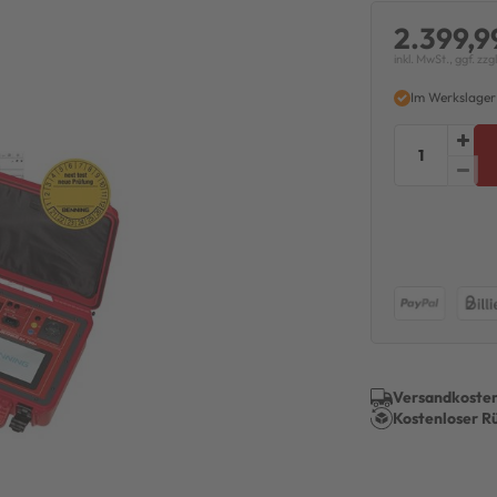
2.399,9
inkl. MwSt., ggf. zzg
Im Werkslager
Versandkosten
Kostenloser R