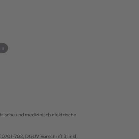
ern
rische und medizinisch elektrische
 0701-702, DGUV Vorschrift 3, inkl.