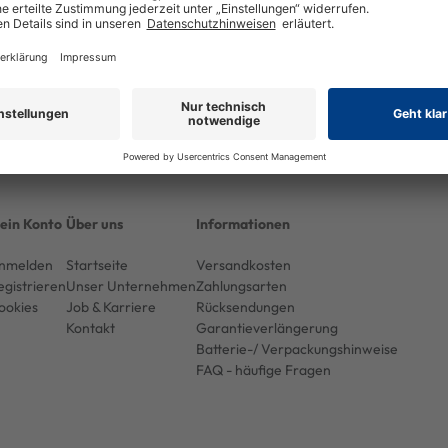
ein Konto
Über uns
Informationen
nmelden
Startseite
Versandkosten
egistrieren
Unser Unternehmen
Zahlungsarten
ookies
Job & Karriere
Rücksendungen
Kontakt
Garantieverlängerung
Batterie-/ Verpackungshinweise
FAQ - häufige Fragen