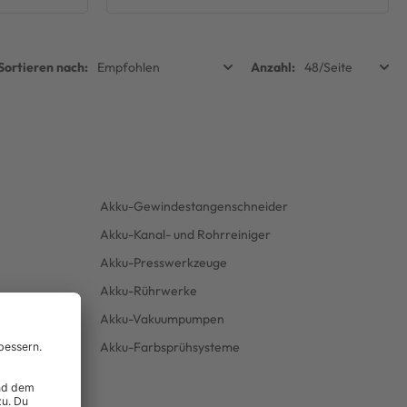
Akku-Gewindestangenschneider
Akku-Kanal- und Rohrreiniger
Akku-Presswerkzeuge
Akku-Rührwerke
Akku-Vakuumpumpen
Akku-Farbsprühsysteme