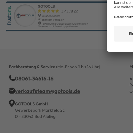
M
Fachberatung & Service
(Mo-Fr von 9 bis 16 Uhr)
08061-34616-16
A
R
verkaufsteam@gotools.de
C
GOTOOLS GmbH
Gewerbepark Markfeld 2c
D - 83043 Bad Aibling