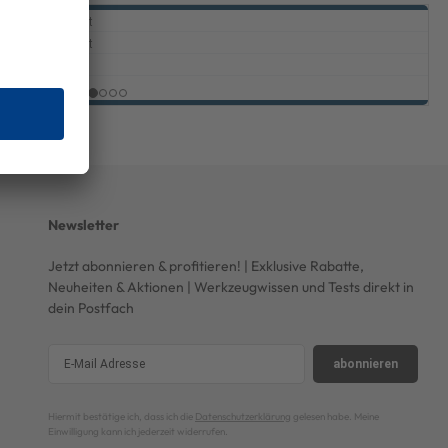
Newsletter
Jetzt abonnieren & profitieren! | Exklusive Rabatte,
Neuheiten & Aktionen | Werkzeugwissen und Tests direkt in
dein Postfach
abonnieren
Hiermit bestätige ich, dass ich die
Datenschutzerklärung
gelesen habe. Meine
Einwilligung kann ich jederzeit widerrufen.