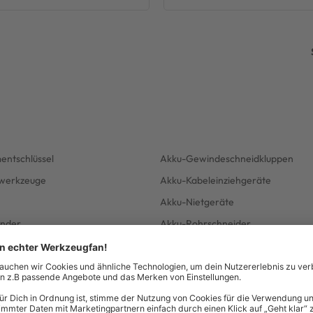
ntschlüssel
Akku-Gewindeschneidkluppen
kwerkzeuge
Akku-Kabeleinziehgeräte
n
Akku-Nietgeräte
nder
Akku-Rohrschneider
äte
Akku-Transferpumpen
und Pumpentechnik
Spezial Akku-Elektrowerkzeuge