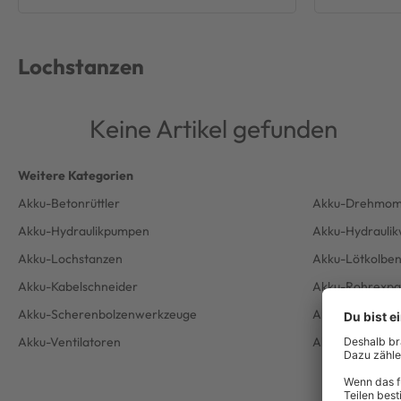
Lochstanzen
Keine Artikel gefunden
Akku-Betonrüttler
Akku-Drehmome
Akku-Hydraulikpumpen
Akku-Hydrauli
Akku-Lochstanzen
Akku-Lötkolbe
Akku-Kabelschneider
Akku-Rohrexpa
Akku-Scherenbolzenwerkzeuge
Akku-Sprühger
Akku-Ventilatoren
Akku-Wasser- 