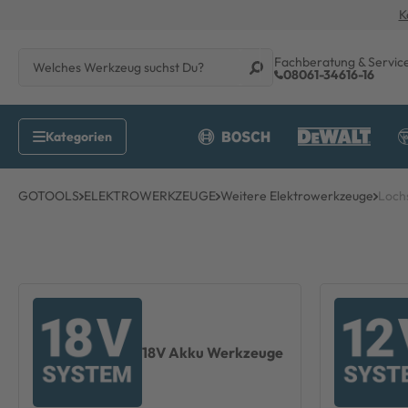
K
Fachberatung & Servic
08061-34616-16
GOTOOLS
ELEKTROWERKZEUGE
Weitere Elektrowerkzeuge
Loch
18V Akku Werkzeuge