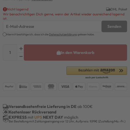
Nicht lagernd
DHL Paket
Wir benachrichtigen Dich gerne, wenn der Artikel wieder ausreichend lagernd
ist.
Senden
Hiermit bestätige ich, dass ich die
Daten­schutz­erklärung
gelesen habe.
In den Warenkorb
Versandkostenfreie Lieferung in DE
ab 100€
Kostenloser Rückversand
EXPRESS
mit
UPS
NEXT DAY
möglich
Bei Bestellung mit Zahlungseingang vor 12 Uhr, Aufpreis: 9,99€ (Zustellung Mo.-Fr.)