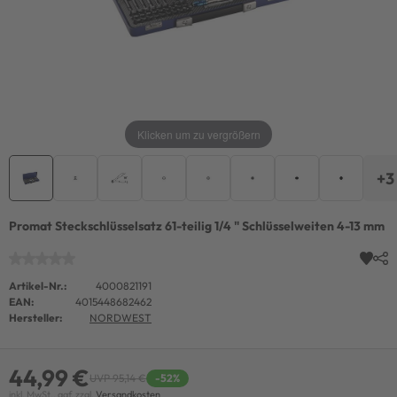
Klicken um zu vergrößern
+3
Promat Steckschlüsselsatz 61-teilig 1/4 " Schlüsselweiten 4-13 mm
Artikel-Nr.:
4000821191
EAN:
4015448682462
Hersteller:
NORDWEST
44,99 €
UVP 95,14 €
-52%
inkl. MwSt., ggf. zzgl.
Versandkosten