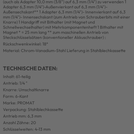
(auch als Adapter 10,0 mm (3/8") auf 6,3 mm (1/4") zu verwenden 1
Adapter 6,3 mm (1/4")-Außenvierkant auf 6,3 mm (1/4")-
Außensechskant** 1 Adapter 6,3 mm (1/4")- Innenvierkant auf 6,3
mm (1/4")- Innensechskant (zum Antrieb von Schrauberbits mit einer
Knarre) 1 Handgriff mit Bithalter (mit Magnet und
Schnellwechselhalter) mit Mehrkomponentenheft 1 Bithalter mit
Magnet * = 25 mm lang ** zum maschinellen Antrieb von
Steckschlüsselsätzen (konventioneller Akkuschrauber) :
Rückschwenkwinkel: 18°
Material: Chrom-Vanadium-Stahl Lieferung in Stahlblechkassette
TECHNISCHE DATEN:
Inhalt: 61-teilig
Antrieb: 1/4 "
Knarre: Umschaltknarre
Form: 6-Kant
Marke: PROMAT
Verpackung: Stahlblechkassette
Antrieb mm: 6,3 mm
Anzahl Zähne: 20
Schlüsselweiten: 4-13 mm