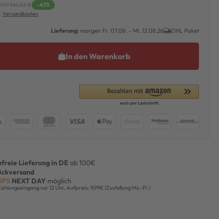
UVP 141,02 €
-47%
l.
Versandkosten
Lieferung:
morgen
Fr. 07.08.
- Mi. 12.08.26
DHL Paket
In den Warenkorb
freie Lieferung in DE
ab 100€
ückversand
UPS
NEXT DAY
möglich
Zahlungseingang vor 12 Uhr, Aufpreis: 9,99€ (Zustellung Mo.-Fr.)