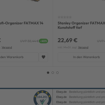
rofi-Organizer FATMAX 14
Stanley Organizer FATMAX
Kunststoff tief
€
22,69 €
UVP 38,44 €
UVP 
-40%
l.
Versand
inkl. MwSt. zzgl.
Versand
 den Warenkorb
In den Warenkorb