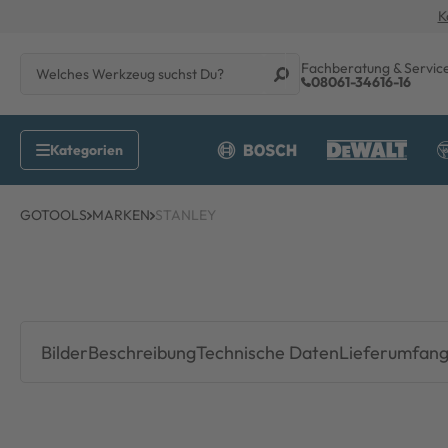
K
Fachberatung & Servic
08061-34616-16
GOTOOLS
MARKEN
STANLEY
Bilder
Beschreibung
Technische Daten
Lieferumfan