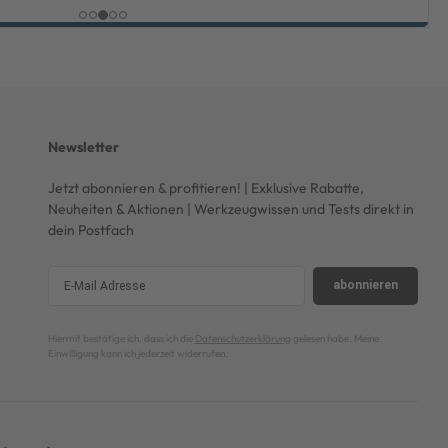
Newsletter
Jetzt abonnieren & profitieren! | Exklusive Rabatte,
Neuheiten & Aktionen | Werkzeugwissen und Tests direkt in
dein Postfach
abonnieren
Hiermit bestätige ich, dass ich die
Datenschutzerklärung
gelesen habe. Meine
Einwilligung kann ich jederzeit widerrufen.