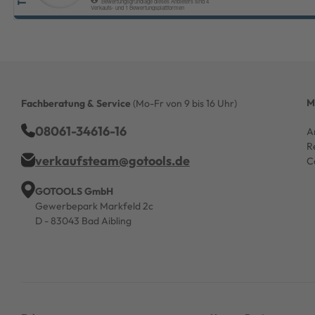
M
Fachberatung & Service
(Mo-Fr von 9 bis 16 Uhr)
08061-34616-16
A
R
verkaufsteam@gotools.de
C
GOTOOLS GmbH
Gewerbepark Markfeld 2c
D - 83043 Bad Aibling