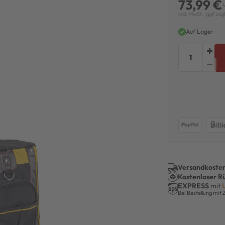
73,99 €
inkl. MwSt., ggf. zzg
Auf Lager
Versandkosten
Kostenloser R
EXPRESS
mit
Bei Bestellung mit 