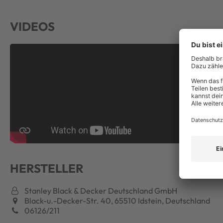
VIDEOS
HERSTELLER
Stanley Black & Decker Deutschland GmbH
Black-u.-Decker-Str. 40, 65510 Idstein, Deutschland
06126/211