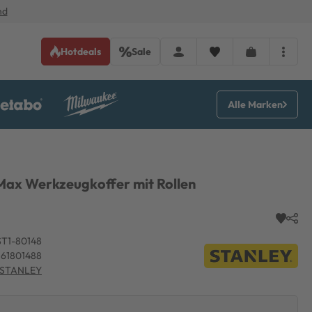
nd
Hotdeals
Sale
Alle Marken
Max Werkzeugkoffer mit Rollen
T1-80148
61801488
STANLEY