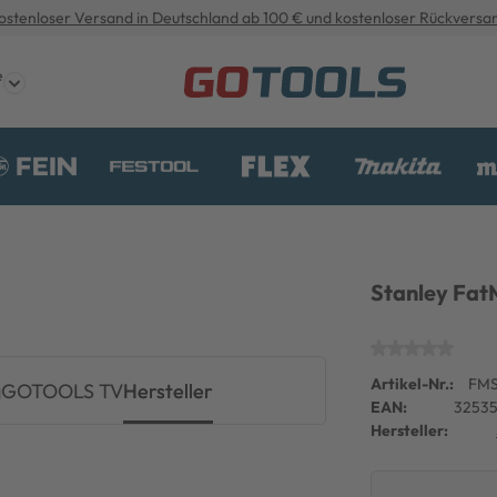
ostenloser Versand in Deutschland ab 100 € und kostenloser Rückversa
e
Stanley Fat
Artikel-Nr.:
FMS
g
GOTOOLS TV
Hersteller
EAN:
32535
Hersteller: