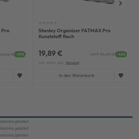
 Pro
Stanley Organizer FATMAX Pro
Kunststoff flach
19,89 €
44,86 €
UVP 36,89 €
-49%
-46%
inkl. MwSt. zzgl.
Versand
In den Warenkorb