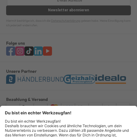
Newsletter
abonnieren
Hiermit bestätige ich, dass ich die
Datenschutzerklärung
gelesen habe. Meine Einwilligung kann
ich jederzeit widerrufen.
Folge uns
Unsere Partner
Bezahlung & Versand
Impressum
AGB
Datenschutz
Widerruf
Vertrag widerrufen