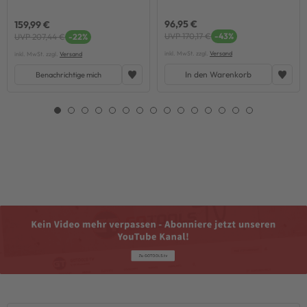
96,95 €
159,99 €
UVP 170,17 €
-43%
UVP 207,44 €
-22%
inkl. MwSt. zzgl.
Versand
inkl. MwSt. zzgl.
Versand
In den Warenkorb
Benachrichtige mich