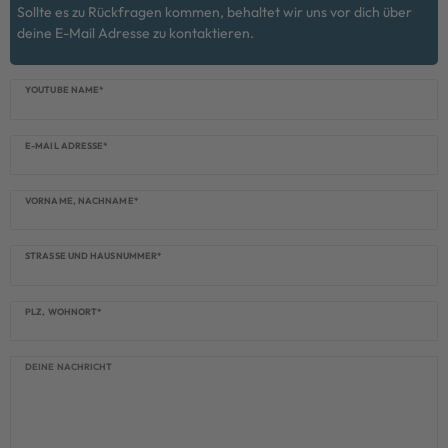
Sollte es zu Rückfragen kommen, behaltet wir uns vor dich über
deine E-Mail Adresse zu kontaktieren.
eres::Template.mailFormHoneypotLabel
YOUTUBE NAME*
E-MAIL ADRESSE*
VORNAME, NACHNAME*
STRASSE UND HAUSNUMMER*
PLZ, WOHNORT*
DEINE NACHRICHT