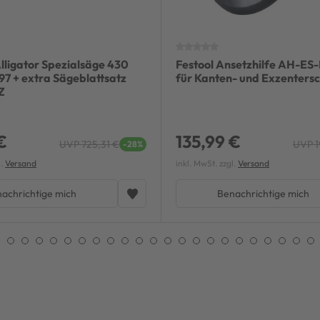
ligator Spezialsäge 430
Festool Ansetzhilfe AH-ES
 + extra Sägeblattsatz
für Kanten- und Exzentersc
Z
€
135,99 €
UVP 725,31 €
UVP 1
-28%
l.
Versand
inkl. MwSt. zzgl.
Versand
achrichtige mich
Benachrichtige mich