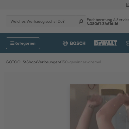
K
Fachberatung & Servic
08061-34616-16
GOTOOLS
Shop
Verlosungen
150-gewinner-dremel