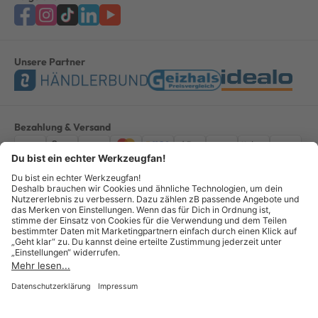
Unsere Partner
Bezahlung & Versand
Impressum
AGB
Datenschutz
Widerruf
Vertrag widerrufen
Alle Preise verstehen sich inkl. ges. MwSt. *Kostenloser Versand innerhalb
Deutschlands, bei Bestellungen ab 100,00 Euro.
© Copyright 2026 GOTOOLS GmbH - Alle Rechte vorbehalten. powered by
createyourtemplate