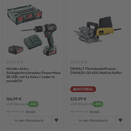
Metabo Akku-
DEWALT Flachduebelfraese
Schlagbohrschrauber PowerMaxx
DW682K-QS 600 Watt im Koffer
SB 12BL mit 2x Akku + Lader in
metaBOX
HOTDEAL
166,99 €
222,99 €
UVP 254,66 €
-34%
UVP 370,09 €
-39%
inkl. MwSt. zzgl.
Versand
inkl. MwSt. zzgl.
Versand
In den Warenkorb
In den Warenkorb