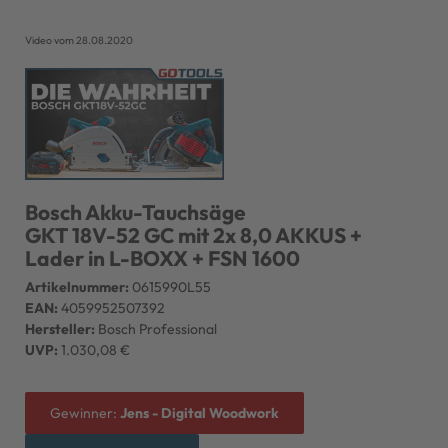
Video vom 28.08.2020
Bosch Akku-Tauchsäge
GKT 18V-52 GC mit 2x 8,0 AKKUS +
Lader in L-BOXX + FSN 1600
Artikelnummer:
0615990L55
EAN:
4059952507392
Hersteller:
Bosch Professional
UVP:
1.030,08 €
Gewinner:
Jens - Digital Woodwork