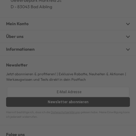
Gewerbepark Markfeld 2c
D - 83043 Bad Aibling
Mein Konto
Über uns
Informationen
Newsletter
Jetzt abonnieren & profitieren! | Exklusive Rabatte, Neuheiten & Aktionen |
Werkzeugwissen und Tests direkt in dein Postfach
Newsletter
abonnieren
Hiermit bestätige ich, dass ich die
Datenschutzerklärung
gelesen habe. Meine Einwilligung kann
ich jederzeit widerrufen.
Folge uns