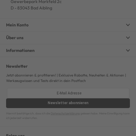
Gewerbepark Markfeld 2c
D - 83043 Bad Aibling
Mein Konto
Über uns
Informationen
Newsletter
Jetzt abonnieren & profitieren! | Exklusive Rabatte, Neuheiten & Aktionen |
Werkzeugwissen und Tests direkt in dein Postfach
Newsletter
abonnieren
Hiermit bestätige ich, dass ich die
Datenschutzerklärung
gelesen habe. Meine Einwilligung kann
ich jederzeit widerrufen.
Folge uns