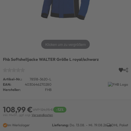
Klicken um zu vergrößern
Fhb Softshelljacke WALTER Größe L royal/schwarz
Artikel-Nr.:
78518-3620-L
EAN:
4030646270280
Hersteller:
FHB
108,99 €
UVP 124,95 €
-12%
inkl. MwSt., ggf. zzgl.
Versandkosten
Im Werkslager
Lieferung:
Do. 13.08. - Mi. 19.08.26
DHL Paket