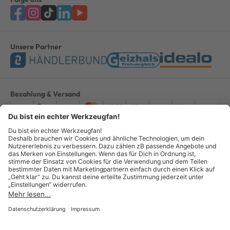
Unsere Partner
Bezahlung & Versand
Impressum
AGB
Datenschutz
Widerruf
Vertrag widerrufen
Alle Preise verstehen sich inkl. ges. MwSt. *Kostenloser Versand innerhalb
Deutschlands, bei Bestellungen ab 100,00 Euro.
© Copyright 2026 GOTOOLS GmbH - Alle Rechte vorbehalten. powered by
createyourtemplate