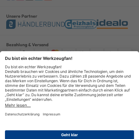
Unsere Partner
Bezahlung & Versand
Impressum
AGB
Datenschutz
Widerruf
Vertrag widerrufen
Alle Preise verstehen sich inkl. ges. MwSt. *Kostenloser Versand innerhalb
Deutschlands, bei Bestellungen ab 100,00 Euro.
© Copyright 2026 GOTOOLS GmbH - Alle Rechte vorbehalten. powered by
createyourtemplate