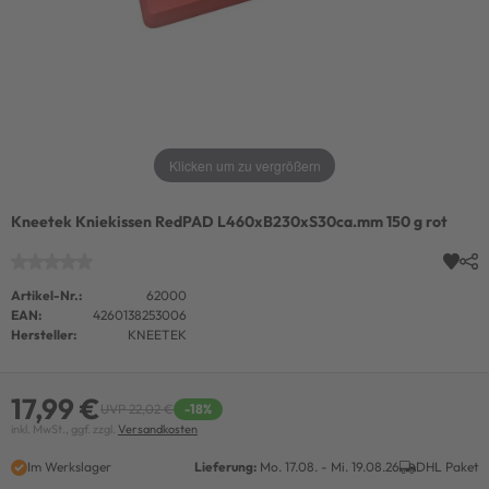
Klicken um zu vergrößern
Kneetek Kniekissen RedPAD L460xB230xS30ca.mm 150 g rot
Artikel-Nr.:
62000
EAN:
4260138253006
Hersteller:
KNEETEK
17,99 €
UVP 22,02 €
-18%
inkl. MwSt., ggf. zzgl.
Versandkosten
Im Werkslager
Lieferung:
Mo. 17.08. - Mi. 19.08.26
DHL Paket