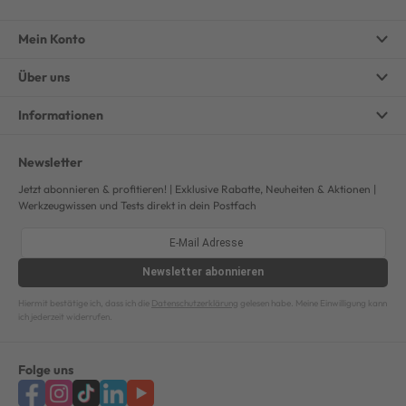
Mein Konto
Über uns
Informationen
Newsletter
Jetzt abonnieren & profitieren! | Exklusive Rabatte, Neuheiten & Aktionen |
Werkzeugwissen und Tests direkt in dein Postfach
Newsletter
abonnieren
Hiermit bestätige ich, dass ich die
Datenschutzerklärung
gelesen habe. Meine Einwilligung kann
ich jederzeit widerrufen.
Folge uns