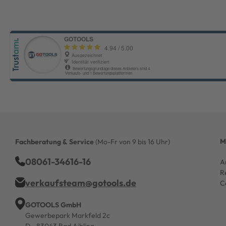
M
Fachberatung & Service
(Mo-Fr von 9 bis 16 Uhr)
08061-34616-16
A
R
verkaufsteam@gotools.de
C
GOTOOLS GmbH
Gewerbepark Markfeld 2c
D - 83043 Bad Aibling