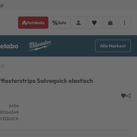
nd
Hotdeals
Sale
Alle Marken
ICK
flasterstrips Salvequick elastisch
6454
10064549
LVEQUICK