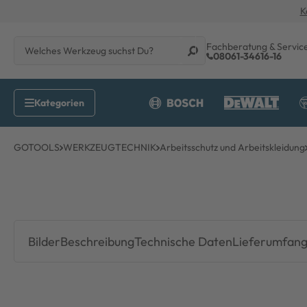
K
Fachberatung & Servic
08061-34616-16
GOTOOLS
WERKZEUGTECHNIK
Arbeitsschutz und Arbeitskleidung
Bilder
Beschreibung
Technische Daten
Lieferumfan