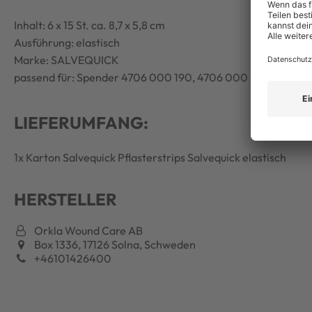
Inhalt: 6 x 15 St. ca. 8,7 x 5,8 cm
Ausführung: elastisch
Marke: SALVEQUICK
passend für: Spender 4706 000 190, 4706 000 235
LIEFERUMFANG:
1x Karton Salvequick Pflasterstrips Salvequick elastisch
HERSTELLER
Orkla Wound Care AB
Box 1336, 17126 Solna, Schweden
+46101426400