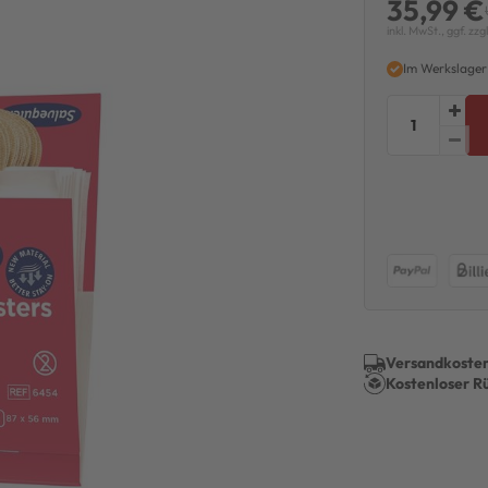
35,99 €
inkl. MwSt., ggf. zzg
Im Werkslager
Versandkosten
Kostenloser R