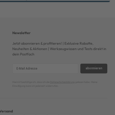
Newsletter
Jetzt abonnieren & profitieren! | Exklusive Rabatte,
Neuheiten & Aktionen | Werkzeugwissen und Tests direkt in
dein Postfach
abonnieren
Hiermit bestätige ich, dass ich die
Datenschutzerklärung
gelesen habe. Meine
Einwilligung kann ich jederzeit widerrufen.
Versand