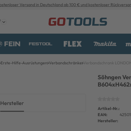
ostenloser Versand in Deutschland ab 100 € und kostenloser Rückversa
e
Erste-Hilfe-Ausrüstungen
Verbandschränke
Verbandschrank LOND
Söhngen Ve
B604xH462x
g
Hersteller
Artikel-Nr.:
EAN:
4250
Hersteller: