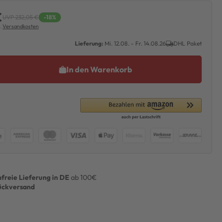
€
UVP 232,05 €
-18%
l.
Versandkosten
Lieferung:
Mi. 12.08. - Fr. 14.08.26
DHL Paket
In den Warenkorb
freie Lieferung in DE
ab 100€
ückversand