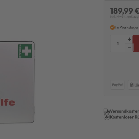
189,99 
inkl. MwSt., ggf. zzg
Im Werkslager
Versandkosten
Kostenloser R