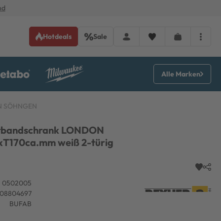
nd
Hotdeals
Sale
Alle Marken
ON SÖHNGEN
rbandschrank LONDON
T170ca.mm weiß 2-türig
0502005
108804697
BUFAB