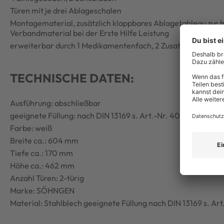
Türen mit je drei Ablageschalen
Montagematerial, zusätzlich klappbares Ablagetableau zur
Verbandmaterial bei der Erste Hilfe Leistung
erweiterbar durch 1 Medikamentenfach, 2 Zusatzböden und b
TECHNISCHE DATEN:
Ausführung: abschließbar
geeignete Füllung: nach DIN 13169 s. Art.-Nr. 4000 386 103
Farbe: weiß
Breite ca.: 604 mm
Tiefe ca.: 170 mm
Höhe ca.: 462 mm
Anzahl Türen: 2-türig
Marke: SÖHNGEN
Material: Stahlblech geeignete Füllung nach DIN 13169 s. Ar