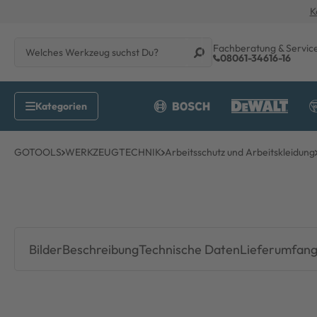
K
Fachberatung & Servic
08061-34616-16
GOTOOLS
WERKZEUGTECHNIK
Arbeitsschutz und Arbeitskleidung
Bilder
Beschreibung
Technische Daten
Lieferumfan