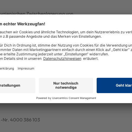
 hygienischen Zwischenlagerung von
is zu 4 Schubladen
t.-Nr. 4000 386 103