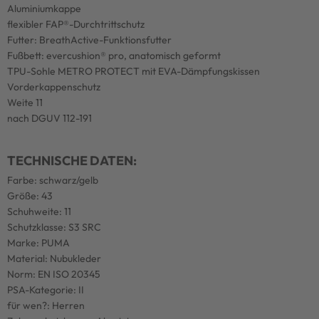
Aluminiumkappe
flexibler FAP®-Durchtrittschutz
Futter: BreathActive-Funktionsfutter
Fußbett: evercushion® pro, anatomisch geformt
TPU-Sohle METRO PROTECT mit EVA-Dämpfungskissen
Vorderkappenschutz
Weite 11
nach DGUV 112-191
TECHNISCHE DATEN:
Farbe: schwarz/gelb
Größe: 43
Schuhweite: 11
Schutzklasse: S3 SRC
Marke: PUMA
Material: Nubukleder
Norm: EN ISO 20345
PSA-Kategorie: II
für wen?: Herren