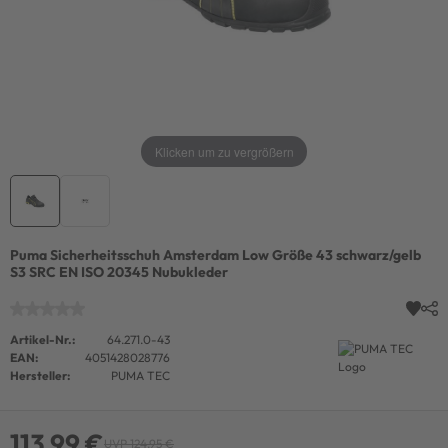
Klicken um zu vergrößern
Puma Sicherheitsschuh Amsterdam Low Größe 43 schwarz/gelb
S3 SRC EN ISO 20345 Nubukleder
Artikel-Nr.:
64.271.0-43
EAN:
4051428028776
Hersteller:
PUMA TEC
113,99 €
UVP 124,95 €