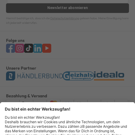
Newsletter
abonnieren
Hiermit bestätige ich, dass ich die
Datenschutzerklärung
gelesen habe. Meine Einwilligung kann
ich jederzeit widerrufen.
Folge uns
Unsere Partner
Bezahlung & Versand
Impressum
AGB
Datenschutz
Widerruf
Vertrag widerrufen