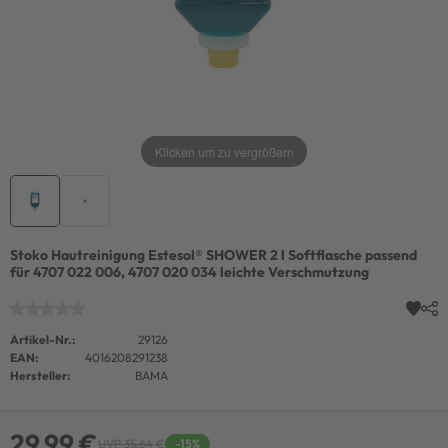
Klicken um zu vergrößern
Stoko Hautreinigung Estesol® SHOWER 2 l Softflasche passend
für 4707 022 006, 4707 020 034 leichte Verschmutzung
Artikel-Nr.:
29126
EAN:
4016208291238
Hersteller:
BAMA
29,99 €
UVP 35,64 €
-15%