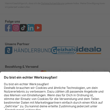
Hiermit bestätige ich, dass ich die
Datenschutzerklärung
gelesen habe. Meine Einwilligung kann
ich jederzeit widerrufen.
Folge uns
Unsere Partner
Bezahlung & Versand
Impressum
AGB
Datenschutz
Widerruf
Vertrag widerrufen
Alle Preise verstehen sich inkl. ges. MwSt. *Kostenloser Versand innerhalb
Deutschlands, bei Bestellungen ab 100,00 Euro.
© Copyright 2026 GOTOOLS GmbH - Alle Rechte vorbehalten. powered by