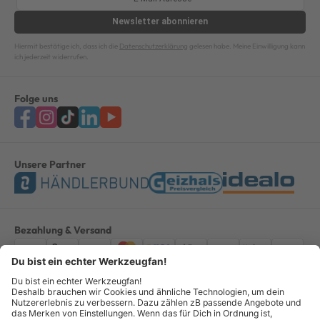
Newsletter
abonnieren
Hiermit bestätige ich, dass ich die
Datenschutzerklärung
gelesen habe. Meine Einwilligung kann
ich jederzeit widerrufen.
Folge uns
Unsere Partner
Bezahlung & Versand
Impressum
AGB
Datenschutz
Widerruf
Vertrag widerrufen