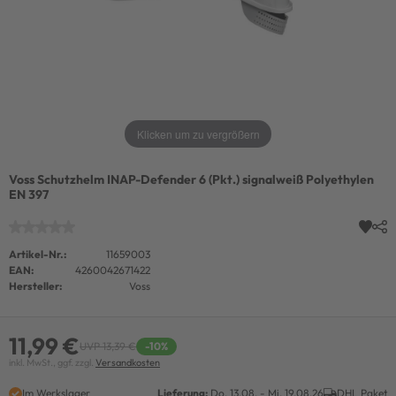
Klicken um zu vergrößern
Voss Schutzhelm INAP-Defender 6 (Pkt.) signalweiß Polyethylen
EN 397
Artikel-Nr.:
11659003
EAN:
4260042671422
Hersteller:
Voss
11,99 €
UVP 13,39 €
-10%
inkl. MwSt., ggf. zzgl.
Versandkosten
Im Werkslager
Lieferung:
Do. 13.08. - Mi. 19.08.26
DHL Paket