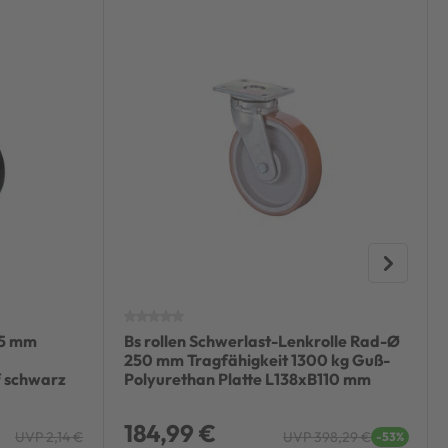
25 mm
Bs rollen Schwerlast-Lenkrolle Rad-Ø
250 mm Tragfähigkeit 1300 kg Guß-
f schwarz
Polyurethan Platte L138xB110 mm
184,99 €
UVP 2,14 €
UVP 398,29 €
-53%