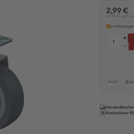
2,99 €
inkl. MwSt., ggf. zzg
Im Werkslager
Versandkosten
Kostenloser R