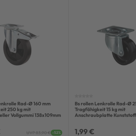
Lenkrolle Rad-Ø 160 mm
Bs rollen Lenkrolle Rad-Ø 
eit 250 kg mit
Tragfähigkeit 15 kg mit
teller Vollgummi 138x109mm
Anschraubplatte Kunststof
€
1,99 €
UVP 83,90 €
-52%