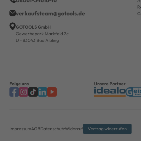
08061-34616-16
A
R
verkaufsteam@gotools.de
C
GOTOOLS GmbH
Gewerbepark Markfeld 2c
D - 83043 Bad Aibling
Folge uns
Unsere Partner
Impressum
AGB
Datenschutz
Widerruf
Vertrag widerrufen