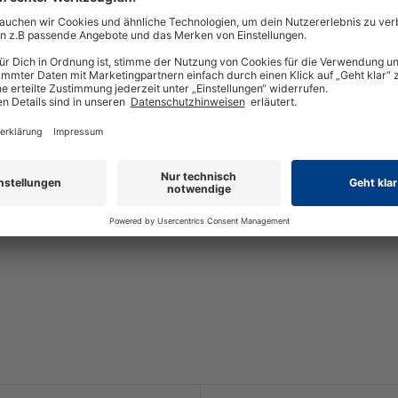
 Anschraubplatte thermoplastischer