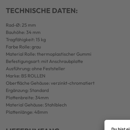
TECHNISCHE DATEN:
Rad-Ø: 25 mm
Bauhöhe: 34 mm
Tragfähigkeit: 15 kg
Farbe Rolle: grau
Material Rolle: thermoplastischer Gummi
Befestigungsart: mit Anschraubplatte
Ausführung: ohne Feststeller
Marke: BS ROLLEN
Oberfläche Gehäuse: verzinkt-chromatiert
Ergänzung: Standard
Plattenbreite: 34mm
Material Gehäuse: Stahlblech
Plattenlänge: 48mm