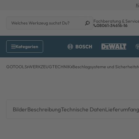
K
Fachberatung & Servic
08061-34616-16
GOTOOLS
WERKZEUGTECHNIK
Beschlagsysteme und Sicherheitst
Bilder
Beschreibung
Technische Daten
Lieferumfan