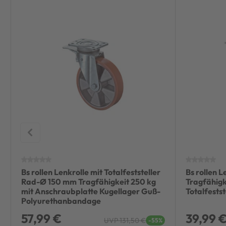
Bs rollen Lenkrolle mit Totalfeststeller
Bs rollen 
Rad-Ø 150 mm Tragfähigkeit 250 kg
Tragfähigk
mit Anschraubplatte Kugellager Guß-
Totalfests
Polyurethanbandage
57,99 €
39,99 
UVP 131,50 €
-55%