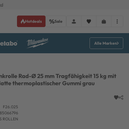
nd
Hotdeals
Sale
Alle Marken
nkrolle Rad-Ø 25 mm Tragfähigkeit 15 kg mit
atte thermoplastischer Gummi grau
F26.025
885066796
S ROLLEN