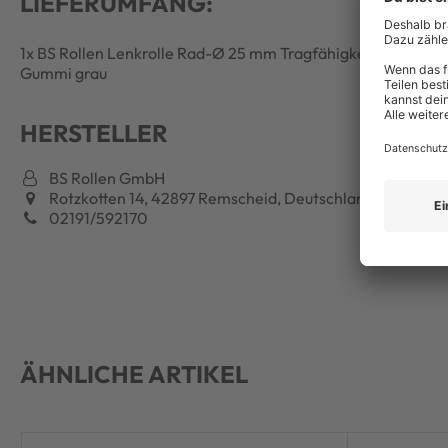
LIEFERUMFANG:
1x BS Rollen Lenkrolle Rad-Ø 25 mm Tragfähigkeit 15 kg mit
Gummi grau
HERSTELLER
BS Rollen GmbH
Rotzkotten 14, 42897 Remscheid, Deutschland
02191/592170
ÄHNLICHE ARTIKEL