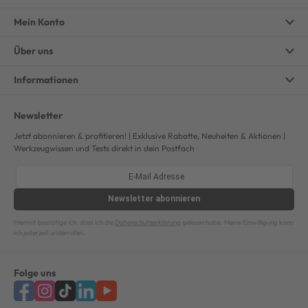
Mein Konto
Über uns
Informationen
Newsletter
Jetzt abonnieren & profitieren! | Exklusive Rabatte, Neuheiten & Aktionen |
Werkzeugwissen und Tests direkt in dein Postfach
Newsletter
abonnieren
Hiermit bestätige ich, dass ich die
Datenschutzerklärung
gelesen habe. Meine Einwilligung kann
ich jederzeit widerrufen.
Folge uns