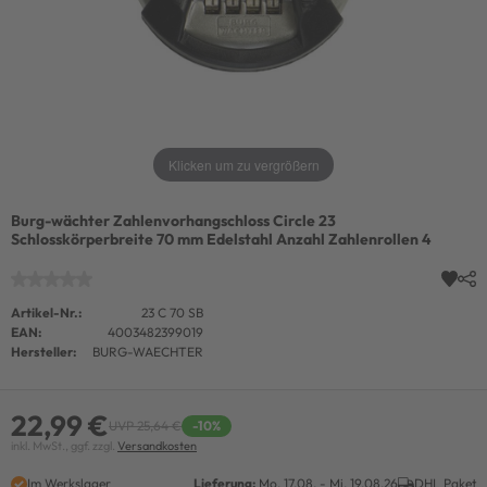
Klicken um zu vergrößern
Burg-wächter Zahlenvorhangschloss Circle 23
Schlosskörperbreite 70 mm Edelstahl Anzahl Zahlenrollen 4
Artikel-Nr.:
23 C 70 SB
EAN:
4003482399019
Hersteller:
BURG-WAECHTER
22,99 €
UVP 25,64 €
-10%
inkl. MwSt., ggf. zzgl.
Versandkosten
Im Werkslager
Lieferung:
Mo. 17.08. - Mi. 19.08.26
DHL Paket