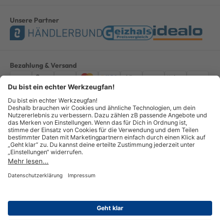
Unsere Partner
Bezahlung & Versand
Impressum
AGB
Datenschutz
Widerruf
Vertrag widerrufen
Alle Preise verstehen sich inkl. ges. MwSt. *Kostenloser Versand innerhalb
Deutschlands, bei Bestellungen ab 100,00 Euro.
© Copyright 2026 GOTOOLS GmbH - Alle Rechte vorbehalten. powered by
createyourtemplate