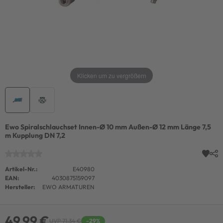
Klicken um zu vergrößern
Ewo Spiralschlauchset Innen-Ø 10 mm Außen-Ø 12 mm Länge 7,5
m Kupplung DN 7,2
Artikel-Nr.:
E40980
EAN:
4030875159097
Hersteller:
EWO ARMATUREN
49,99 €
UVP 71,34 €
-29%