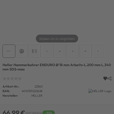
Klicken um zu vergrößern
Heller Hammerbohrer ENDURO Ø 18 mm Arbeits-L.200 mm L.340
mm SDS-max
Artikel-Nr.:
22363
EAN:
4010159223638
Hersteller:
HELLER
66,99 €
UVP 153,51 €
-56%