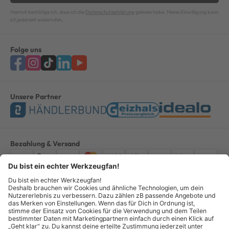
Hiermit bestätige ich, dass ich die
Datenschutzerklärung
gelesen habe. Meine Einwilligung kann
ich jederzeit widerrufen.
Folge uns
Unsere Partner
Bezahlung & Versand
Impressum
AGB
Datenschutz
Widerruf
Vertrag widerrufen
Alle Preise verstehen sich inkl. ges. MwSt. *Kostenloser Versand innerhalb
Deutschlands, bei Bestellungen ab 100,00 Euro.