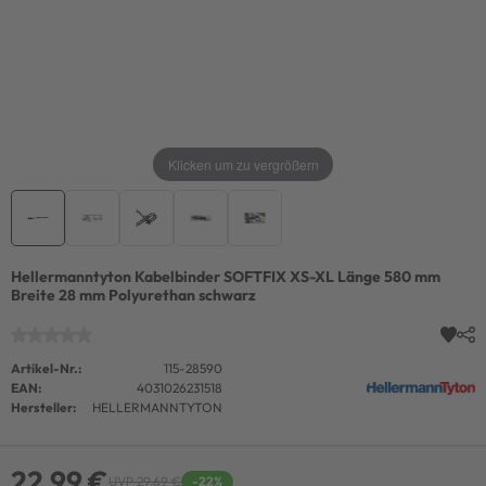
Klicken um zu vergrößern
Hellermanntyton Kabelbinder SOFTFIX XS-XL Länge 580 mm
Breite 28 mm Polyurethan schwarz
Artikel-Nr.:
115-28590
EAN:
4031026231518
Hersteller:
HELLERMANNTYTON
22,99 €
UVP 29,69 €
-22%