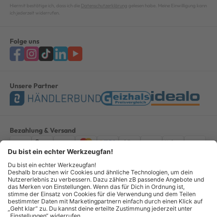
Hiermit bestätige ich, dass ich die
Datenschutzerklärung
gelesen habe. Meine Einwilligung kann
ich jederzeit widerrufen.
Folge uns
Unsere Partner
Bezahlung & Versand
Impressum
AGB
Datenschutz
Widerruf
Vertrag widerrufen
Alle Preise verstehen sich inkl. ges. MwSt. *Kostenloser Versand innerhalb
Deutschlands, bei Bestellungen ab 100,00 Euro.
© Copyright 2026 GOTOOLS GmbH - Alle Rechte vorbehalten. powered by