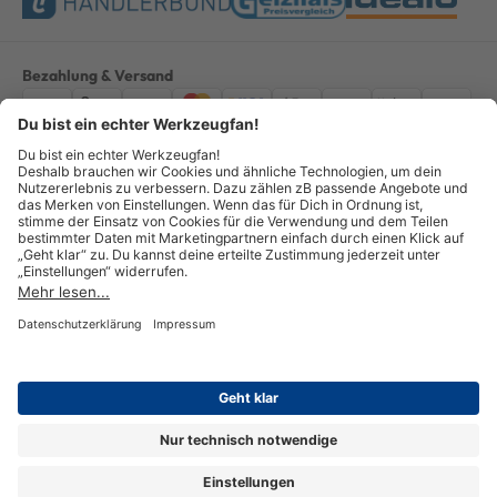
Bezahlung & Versand
Impressum
AGB
Datenschutz
Widerruf
Vertrag widerrufen
Alle Preise verstehen sich inkl. ges. MwSt. *Kostenloser Versand innerhalb
Deutschlands, bei Bestellungen ab 100,00 Euro.
© Copyright 2026 GOTOOLS GmbH - Alle Rechte vorbehalten. powered by
createyourtemplate