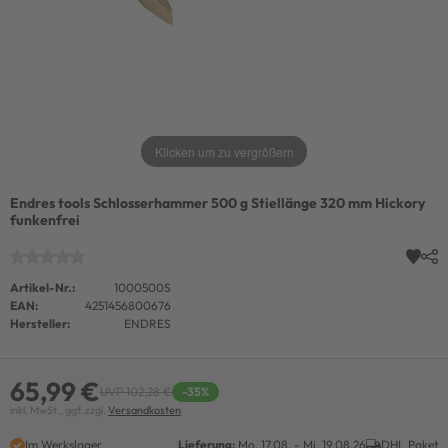
Klicken um zu vergrößern
Endres tools Schlosserhammer 500 g Stiellänge 320 mm Hickory
funkenfrei
Artikel-Nr.:
1000500S
EAN:
4251456800676
Hersteller:
ENDRES
65,99 €
UVP 102,28 €
-35%
inkl. MwSt., ggf. zzgl.
Versandkosten
Im Werkslager
Lieferung:
Mo. 17.08. - Mi. 19.08.26
DHL Paket