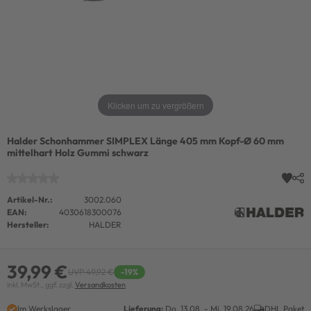
Klicken um zu vergrößern
Halder Schonhammer SIMPLEX Länge 405 mm Kopf-Ø 60 mm
mittelhart Holz Gummi schwarz
Artikel-Nr.:
3002.060
EAN:
4030618300076
Hersteller:
HALDER
39,99 €
UVP 49,92 €
-19%
inkl. MwSt., ggf. zzgl.
Versandkosten
Im Werkslager
Lieferung:
Do. 13.08. - Mi. 19.08.26
DHL Paket