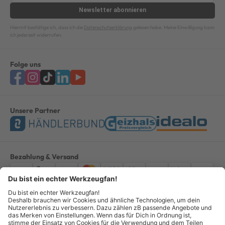
Newsletter
abonnieren
Hiermit bestätige ich, dass ich die
Datenschutzerklärung
gelesen habe. Meine Einwilligung kann
ich jederzeit widerrufen.
Folge uns
Unsere Partner
Bezahlung & Versand
Impressum
AGB
Datenschutz
Widerruf
Vertrag widerrufen
Alle Preise verstehen sich inkl. ges. MwSt. *Kostenloser Versand innerhalb