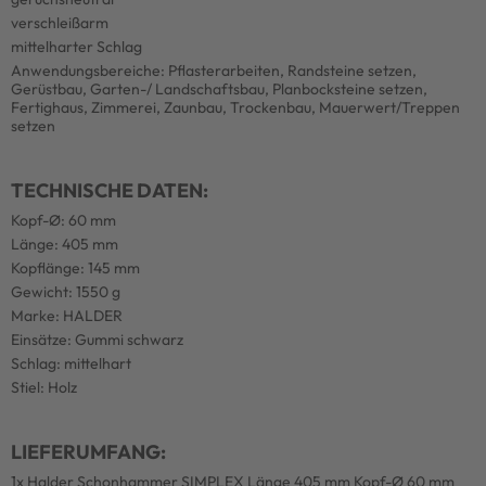
verschleißarm
mittelharter Schlag
Anwendungsbereiche: Pflasterarbeiten, Randsteine setzen,
Gerüstbau, Garten-/ Landschaftsbau, Planbocksteine setzen,
Fertighaus, Zimmerei, Zaunbau, Trockenbau, Mauerwert/Treppen
setzen
TECHNISCHE DATEN:
Kopf-Ø: 60 mm
Länge: 405 mm
Kopflänge: 145 mm
Gewicht: 1550 g
Marke: HALDER
Einsätze: Gummi schwarz
Schlag: mittelhart
Stiel: Holz
LIEFERUMFANG:
1x Halder Schonhammer SIMPLEX Länge 405 mm Kopf-Ø 60 mm