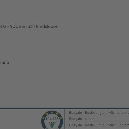
230xH400mm 33 l Rindsleder
land