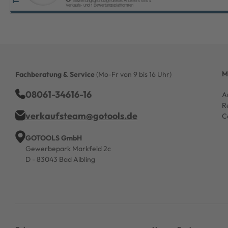
M
Fachberatung & Service
(Mo-Fr von 9 bis 16 Uhr)
08061-34616-16
A
R
verkaufsteam@gotools.de
C
GOTOOLS GmbH
Gewerbepark Markfeld 2c
D - 83043 Bad Aibling