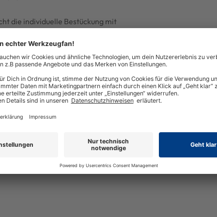
ht die individuelle Bestückung mit
s extrem belastbarem,
f