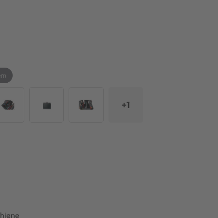
ern
+1
chiene