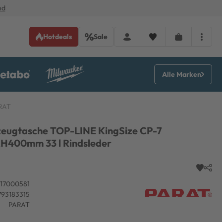
nd
Hotdeals
Sale
Alle Marken
RAT
eugtasche TOP-LINE KingSize CP-7
H400mm 33 l Rindsleder
17000581
93183315
PARAT