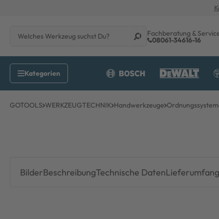
K
Fachberatung & Servic
08061-34616-16
GOTOOLS
WERKZEUGTECHNIK
Handwerkzeuge
Ordnungssystem
Bilder
Beschreibung
Technische Daten
Lieferumfan