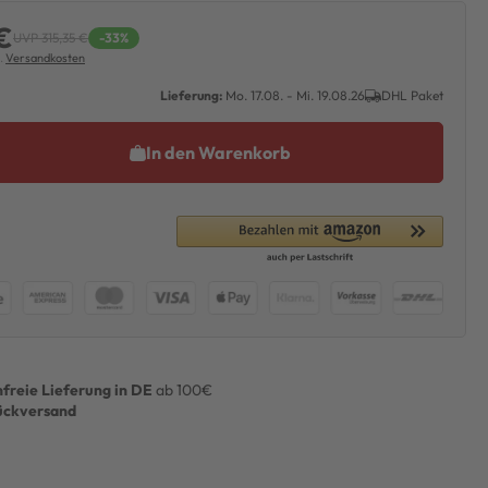
€
UVP 315,35 €
-33%
l.
Versandkosten
Lieferung:
Mo. 17.08. - Mi. 19.08.26
DHL Paket
In den Warenkorb
freie Lieferung in DE
ab 100€
ückversand