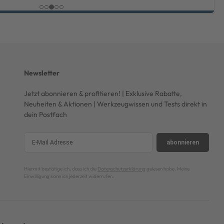
Newsletter
Jetzt abonnieren & profitieren! | Exklusive Rabatte,
Neuheiten & Aktionen | Werkzeugwissen und Tests direkt in
dein Postfach
abonnieren
Hiermit bestätige ich, dass ich die
Datenschutzerklärung
gelesen habe. Meine
Einwilligung kann ich jederzeit widerrufen.