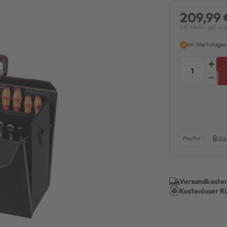
209,99 
inkl. MwSt., ggf. zzg
Im Werkslager
Versandkosten
Kostenloser R