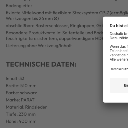
Bodengleiter
fixierte Mittelwand mit flexiblem Stecksystem CP-7 (ermöglic
Werkzeugen bis 26 mm Ø)
abschließbare Rasterschlösser, Ringkappen, Griffloch
Besondere Produktvorteile: Seitenteile und Bodenschale au
feuchtigkeitsresistentem, doppelwandigem HDPE-Kunststof
Lieferung ohne Werkzeug/Inhalt
TECHNISCHE DATEN:
Inhalt: 33 l
Breite: 510 mm
Farbe: schwarz
Marke: PARAT
Material: Rindsleder
Tiefe: 230 mm
Höhe: 400 mm