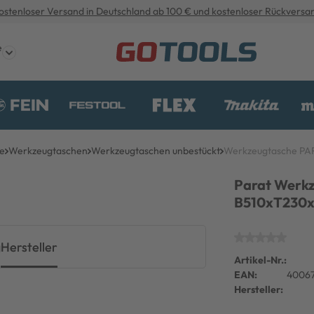
ostenloser Versand in Deutschland ab 100 € und kostenloser Rückversa
e
e
Werkzeugtaschen
Werkzeugtaschen unbestückt
Werkzeugtasche PA
Parat Werkz
B510xT230x
g
Hersteller
Artikel-Nr.:
EAN:
40067
Hersteller: