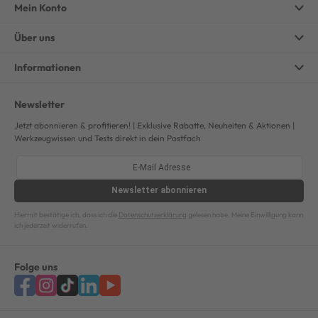
Mein Konto
Über uns
Informationen
Newsletter
Jetzt abonnieren & profitieren! | Exklusive Rabatte, Neuheiten & Aktionen |
Werkzeugwissen und Tests direkt in dein Postfach
Newsletter
abonnieren
Hiermit bestätige ich, dass ich die
Datenschutzerklärung
gelesen habe. Meine Einwilligung kann
ich jederzeit widerrufen.
Folge uns