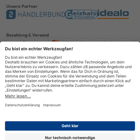
Unsere Partner
Bezahlung & Versand
Impressum
AGB
Datenschutz
Widerruf
Vertrag widerrufen
Alle Preise verstehen sich inkl. ges. MwSt. *Kostenloser Versand innerhalb
Deutschlands, bei Bestellungen ab 100,00 Euro.
© Copyright 2026 GOTOOLS GmbH - Alle Rechte vorbehalten. powered by
createyourtemplate