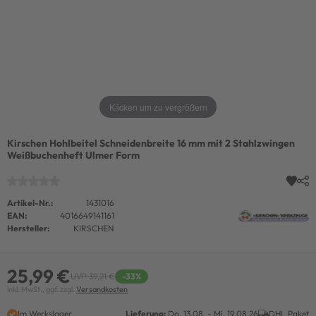
Klicken um zu vergrößern
Kirschen Hohlbeitel Schneidenbreite 16 mm mit 2 Stahlzwingen
Weißbuchenheft Ulmer Form
Artikel-Nr.:
1431016
EAN:
4016649141161
Hersteller:
KIRSCHEN
25,99 €
UVP 39,21 €
-33%
inkl. MwSt., ggf. zzgl.
Versandkosten
Im Werkslager
Lieferung:
Do. 13.08. - Mi. 19.08.26
DHL Paket