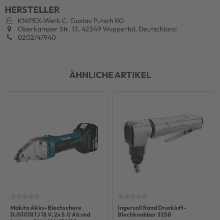
HERSTELLER
KNIPEX-Werk C. Gustav Putsch KG
Oberkamper Str. 13, 42349 Wuppertal, Deutschland
0202/47940
ÄHNLICHE ARTIKEL
Makita Akku-Blechschere
Ingersoll Rand Druckluft-
DJS101RTJ 18 V, 2x 5.0 Ah und
Blechknabber 325B