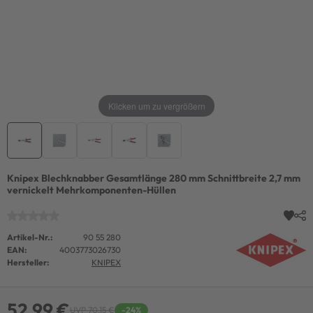
Klicken um zu vergrößern
Knipex Blechknabber Gesamtlänge 280 mm Schnittbreite 2,7 mm
vernickelt Mehrkomponenten-Hüllen
Artikel-Nr.:
90 55 280
EAN:
4003773026730
Hersteller:
KNIPEX
52,99 €
UVP 70,15 €
-24%