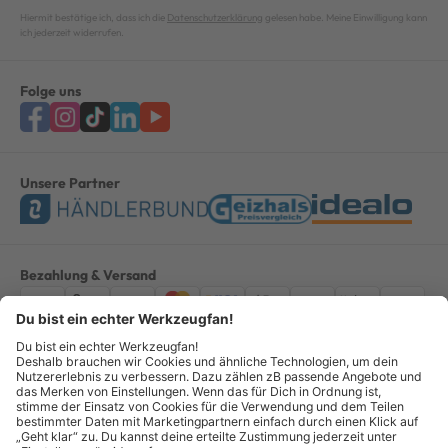
Hiermit bestätige ich, dass ich die
Datenschutzerklärung
gelesen habe. Meine Einwilligung kann
ich jederzeit widerrufen.
Folge uns
Unsere Partner
Bezahlung & Versand
Impressum
AGB
Datenschutz
Widerruf
Vertrag widerrufen
Alle Preise verstehen sich inkl. ges. MwSt. *Kostenloser Versand innerhalb
Deutschlands, bei Bestellungen ab 100,00 Euro.
© Copyright 2026 GOTOOLS GmbH - Alle Rechte vorbehalten. powered by