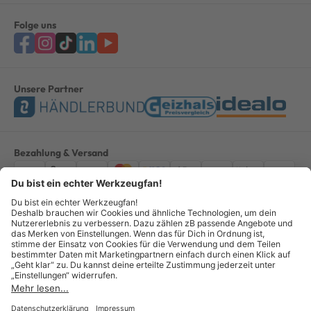
Folge uns
Unsere Partner
Bezahlung & Versand
Impressum
AGB
Datenschutz
Widerruf
Vertrag widerrufen
Alle Preise verstehen sich inkl. ges. MwSt. *Kostenloser Versand innerhalb
Deutschlands, bei Bestellungen ab 100,00 Euro.
© Copyright 2026 GOTOOLS GmbH - Alle Rechte vorbehalten. powered by
createyourtemplate