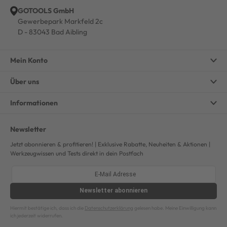
GOTOOLS GmbH
Gewerbepark Markfeld 2c
D - 83043 Bad Aibling
Mein Konto
Über uns
Informationen
Newsletter
Jetzt abonnieren & profitieren! | Exklusive Rabatte, Neuheiten & Aktionen |
Werkzeugwissen und Tests direkt in dein Postfach
Newsletter
abonnieren
Hiermit bestätige ich, dass ich die
Datenschutzerklärung
gelesen habe. Meine Einwilligung kann
ich jederzeit widerrufen.