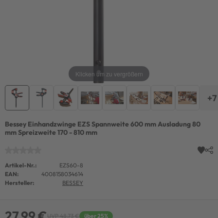
Klicken um zu vergrößern
+7
Bessey Einhandzwinge EZS Spannweite 600 mm Ausladung 80
mm Spreizweite 170 - 810 mm
Artikel-Nr.:
EZS60-8
EAN:
4008158034614
Hersteller:
BESSEY
27,99 €
UVP 48,73 €
über 25%