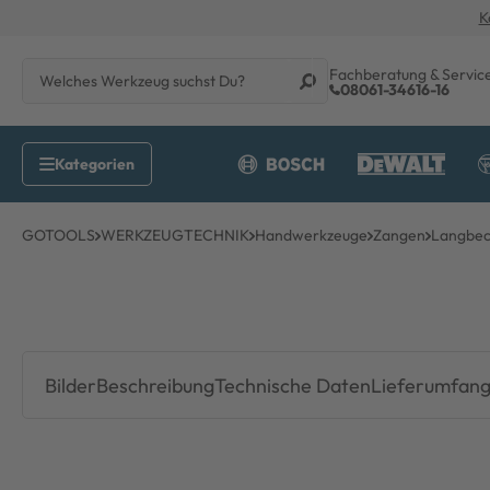
K
Fachberatung & Servic
08061-34616-16
GOTOOLS
WERKZEUGTECHNIK
Handwerkzeuge
Zangen
Langbec
Bilder
Beschreibung
Technische Daten
Lieferumfan