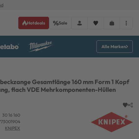
nd
Hotdeals
Sale
Alle Marken
gbeckzange Gesamtlänge 160 mm Form 1 Kopf
ang, flach VDE Mehrkomponenten-Hüllen
30 16 160
773001904
KNIPEX