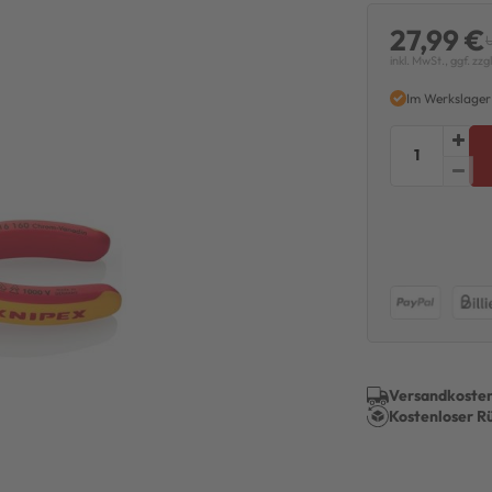
27,99 €
inkl. MwSt., ggf. zzg
Im Werkslager
Versandkosten
Kostenloser R