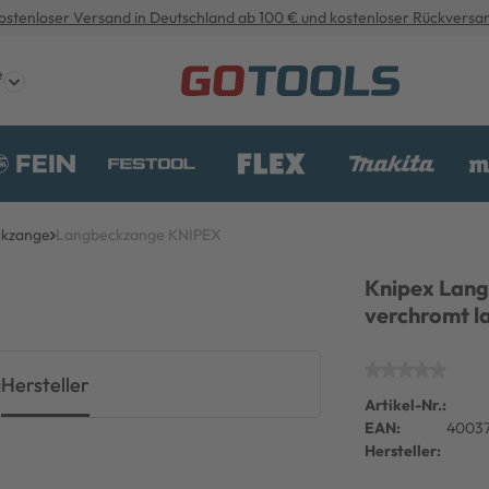
ostenloser Versand in Deutschland ab 100 € und kostenloser Rückversa
e
kzange
Langbeckzange KNIPEX
Knipex Lan
verchromt l
g
Hersteller
Artikel-Nr.:
EAN:
4003
Hersteller: