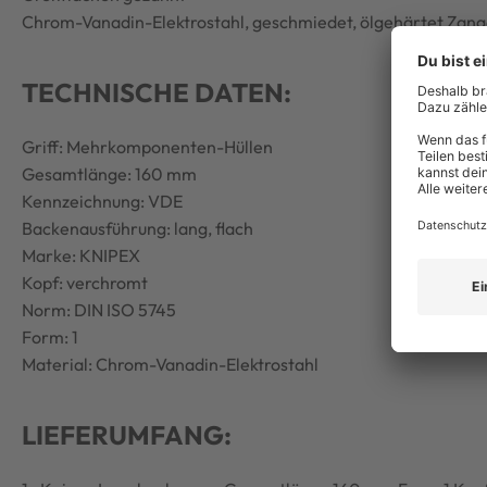
Chrom-Vanadin-Elektrostahl, geschmiedet, ölgehärtet Zan
TECHNISCHE DATEN:
Griff: Mehrkomponenten-Hüllen
Gesamtlänge: 160 mm
Kennzeichnung: VDE
Backenausführung: lang, flach
Marke: KNIPEX
Kopf: verchromt
Norm: DIN ISO 5745
Form: 1
Material: Chrom-Vanadin-Elektrostahl
LIEFERUMFANG: