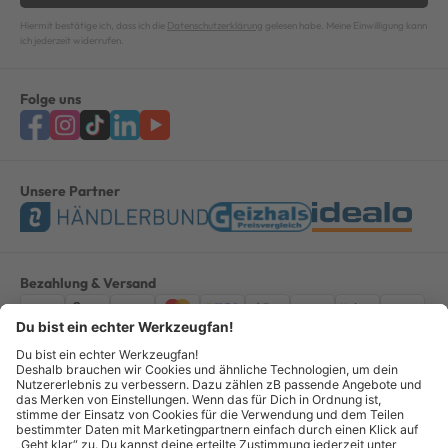
Hiermit bestätige ich, dass ich die
Datenschutzerklärung
gelesen habe. Meine Einwilligung kann
ich jederzeit widerrufen.
Folge uns
Unsere Partner
Bezahlung & Versand
Impressum
AGB
Datenschutz
Widerruf
Vertrag widerrufen
Alle Preise verstehen sich inkl. ges. MwSt. *Kostenloser Versand innerhalb
Deutschlands, bei Bestellungen ab 100,00 Euro.