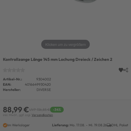
Klicken um zu vergrößern
Kontrollzange Länge 145 mm Lochung Dreieck / Zeichen 2
Artikel-Nr.:
9304002
EAN:
4016649930420
Hersteller:
DIVERSE
88,99 €
UVP 136,85 €
-34%
inkl. MwSt., ggf. zzgl.
Versandkosten
Im Werkslager
Lieferung:
Mo. 17.08. - Mi. 19.08.26
DHL Paket