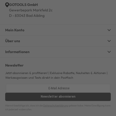
GOTOOLS GmbH
Gewerbepark Markfeld 2c
D - 83043 Bad Aibling
Mein Konto
Über uns
Informationen
Newsletter
Jetzt abonnieren & profitieren! | Exklusive Rabatte, Neuheiten & Aktionen |
Werkzeugwissen und Tests direkt in dein Postfach
Newsletter
abonnieren
Hiermit bestätige ich, dass ich die
Datenschutzerklärung
gelesen habe. Meine Einwilligung kann
ich jederzeit widerrufen.