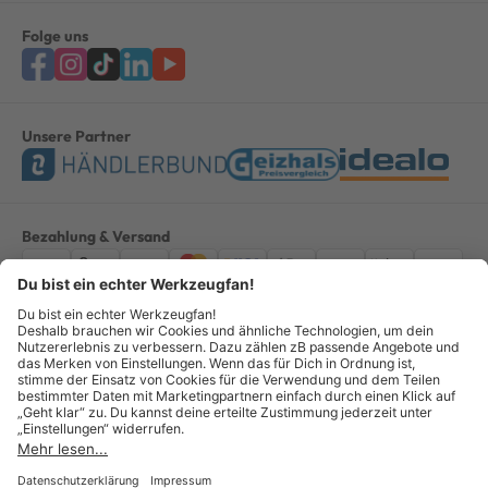
Folge uns
Unsere Partner
Bezahlung & Versand
Impressum
AGB
Datenschutz
Widerruf
Vertrag widerrufen
Alle Preise verstehen sich inkl. ges. MwSt. *Kostenloser Versand innerhalb
Deutschlands, bei Bestellungen ab 100,00 Euro.
© Copyright 2026 GOTOOLS GmbH - Alle Rechte vorbehalten. powered by
createyourtemplate