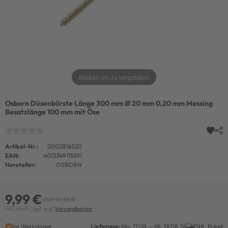
Klicken um zu vergrößern
Osborn Düsenbürste Länge 300 mm Ø 20 mm 0,20 mm Messing
Besatzlänge 100 mm mit Öse
Artikel-Nr.:
0002816520
EAN:
4013349115591
Hersteller:
OSBORN
9,99 €
UVP 10,65 €
inkl. MwSt., ggf. zzgl.
Versandkosten
Im Werkslager
Lieferung:
Mo. 17.08. - Mi. 19.08.26
DHL Paket